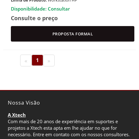
Linha de Produto:
Workstation HP
Disponibilidade: Consultar
Consulte o preço
PROPOSTA FORMAL
«
1
»
Nossa Visão
A Xtech
Com mais de 20 anos de experiência em suportes e
projetos a Xtech esta apta em lhe ajudar no que for
necessário. Entre em contato com os nossos consultores.