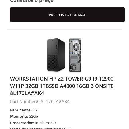
Consulte o preço
PROPOSTA FORMAL
WORKSTATION HP Z2 TOWER G9 I9-12900
W11P 32GB 1TBSSD A4000 16GB 3 ONSITE
8L170LA#AK4
Part Number#: 8L170LA#AK4
Fabricante:
HP
Memória:
32Gb
Processador:
Intel Core I9