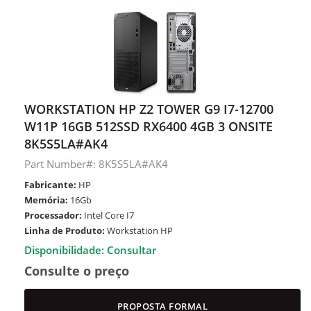
WORKSTATION HP Z2 TOWER G9 I7-12700
W11P 16GB 512SSD RX6400 4GB 3 ONSITE
8K5S5LA#AK4
Part Number#: 8K5S5LA#AK4
Fabricante:
HP
Memória:
16Gb
Processador:
Intel Core I7
Linha de Produto:
Workstation HP
Disponibilidade: Consultar
Consulte o preço
PROPOSTA FORMAL