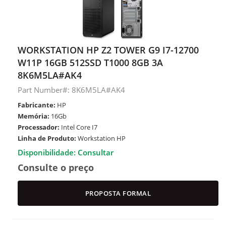
WORKSTATION HP Z2 TOWER G9 I7-12700
W11P 16GB 512SSD T1000 8GB 3A
8K6M5LA#AK4
Part Number#: 8K6M5LA#AK4
Fabricante:
HP
Memória:
16Gb
Processador:
Intel Core I7
Linha de Produto:
Workstation HP
Disponibilidade: Consultar
Consulte o preço
PROPOSTA FORMAL