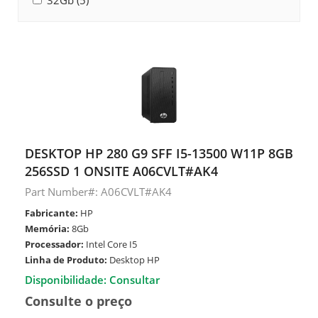
32Gb (5)
DESKTOP HP 280 G9 SFF I5-13500 W11P 8GB
256SSD 1 ONSITE A06CVLT#AK4
Part Number#: A06CVLT#AK4
Fabricante:
HP
Memória:
8Gb
Processador:
Intel Core I5
Linha de Produto:
Desktop HP
Disponibilidade: Consultar
Consulte o preço