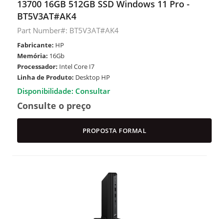
13700 16GB 512GB SSD Windows 11 Pro -
BT5V3AT#AK4
Part Number#: BT5V3AT#AK4
Fabricante:
HP
Memória:
16Gb
Processador:
Intel Core I7
Linha de Produto:
Desktop HP
Disponibilidade: Consultar
Consulte o preço
PROPOSTA FORMAL