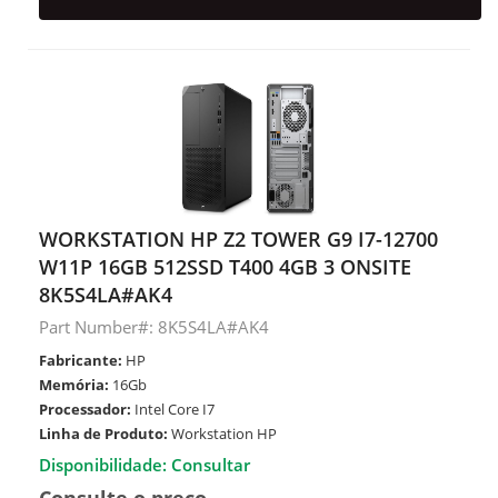
WORKSTATION HP Z2 TOWER G9 I7-12700
W11P 16GB 512SSD T400 4GB 3 ONSITE
8K5S4LA#AK4
Part Number#: 8K5S4LA#AK4
Fabricante:
HP
Memória:
16Gb
Processador:
Intel Core I7
Linha de Produto:
Workstation HP
Disponibilidade: Consultar