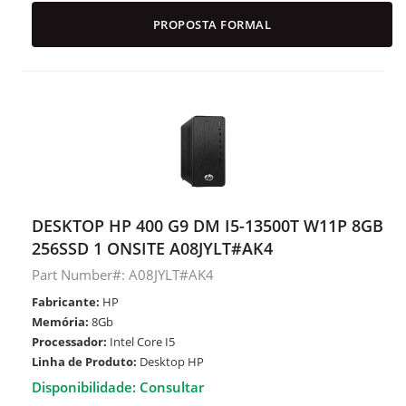
PROPOSTA FORMAL
DESKTOP HP 400 G9 DM I5-13500T W11P 8GB
256SSD 1 ONSITE A08JYLT#AK4
Part Number#: A08JYLT#AK4
Fabricante:
HP
Memória:
8Gb
Processador:
Intel Core I5
Linha de Produto:
Desktop HP
Disponibilidade: Consultar