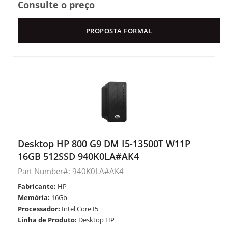
Consulte o preço
PROPOSTA FORMAL
Desktop HP 800 G9 DM I5-13500T W11P
16GB 512SSD 940K0LA#AK4
Part Number#: 940K0LA#AK4
Fabricante:
HP
Memória:
16Gb
Processador:
Intel Core I5
Linha de Produto:
Desktop HP