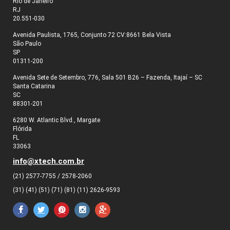
Rio de Janeiro
RJ
20.551-030
Avenida Paulista, 1765, Conjunto 72 CV:8661 Bela Vista
São Paulo
SP
01311-200
Avenida Sete de Setembro, 776, Sala 501 B26 – Fazenda, Itajaí – SC
Santa Catarina
SC
88301-201
6280 W. Atlantic Blvd., Margate
Flórida
FL
33063
info@xtech.com.br
(21) 2577-7755 / 2578-2060
(31) (41) (51) (71) (81) (11) 2626-9593