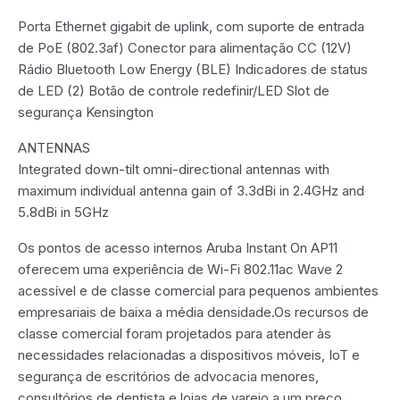
Porta Ethernet gigabit de uplink, com suporte de entrada
de PoE (802.3af) Conector para alimentação CC (12V)
Rádio Bluetooth Low Energy (BLE) Indicadores de status
de LED (2) Botão de controle redefinir/LED Slot de
segurança Kensington
ANTENNAS
Integrated down-tilt omni-directional antennas with
maximum individual antenna gain of 3.3dBi in 2.4GHz and
5.8dBi in 5GHz
Os pontos de acesso internos Aruba Instant On AP11
oferecem uma experiência de Wi-Fi 802.11ac Wave 2
acessível e de classe comercial para pequenos ambientes
empresariais de baixa a média densidade.Os recursos de
classe comercial foram projetados para atender às
necessidades relacionadas a dispositivos móveis, IoT e
segurança de escritórios de advocacia menores,
consultórios de dentista e lojas de varejo a um preço