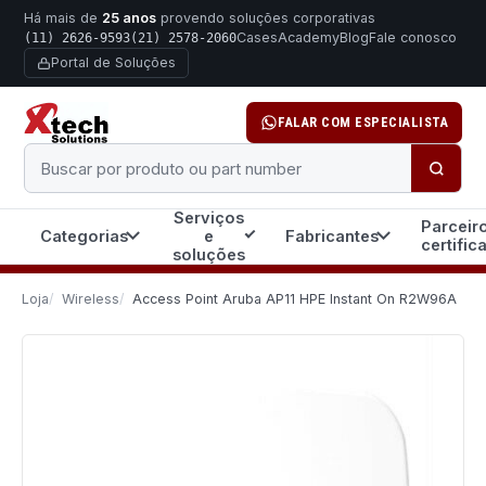
Há mais de
25 anos
provendo soluções corporativas
Cases
Academy
Blog
Fale conosco
(11) 2626-9593
(21) 2578-2060
Portal de Soluções
FALAR COM ESPECIALISTA
Buscar produto ou part number
Serviços
Parceir
Categorias
e
Fabricantes
certific
soluções
Loja
Wireless
Access Point Aruba AP11 HPE Instant On R2W96A