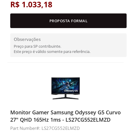
R$ 1.033,18
PROPOSTA FORMAL
Observações
Preço para SP contribuinte.
Este preço é válido somente para referência.
Monitor Gamer Samsung Odyssey G5 Curvo
27" QHD 165Hz 1ms - LS27CG552ELMZD
Part Number#: LS27CG552ELMZD