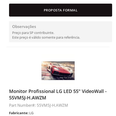
PROPOSTA FORMAL
Observações
Preço para SP contribuinte.
Este preço é válido somente para referência.
Monitor Profissional LG LED 55" VideoWall -
55VM5J-H.AWZM
Part Number#: 55VM5J-H.AWZM
Fabricante:
LG