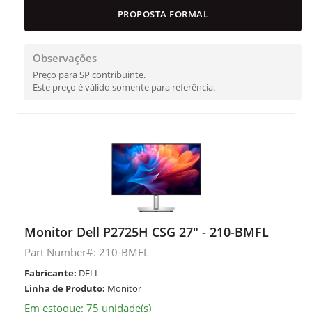
PROPOSTA FORMAL
Observações
Preço para SP contribuinte.
Este preço é válido somente para referência.
Monitor Dell P2725H CSG 27" - 210-BMFL
Part Number#: 210-BMFL
Fabricante:
DELL
Linha de Produto:
Monitor
Em estoque: 75 unidade(s)