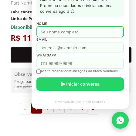
Part Number#: LH75QMCEBGCXEN
Preencha seus dados e iniciamos uma
conversa agora 😊
Fabricante:
Samsung
Linha de Produto:
Monitor Profissional
NOME
Disponibilidade: Consultar
R$ 11.179,73
EMAIL
PROPOSTA FORMAL
WHATSAPP
Aceito receber comunicações da Xtech Solutions
Observações
Preço para SP contribuinte.
Iniciar conversa
Este preço é válido somente para referência.
Desenvolvido pela Xtech Solutions
«
1
2
3
4
5
»