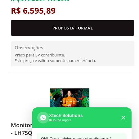
R$ 6.595,89
PROPOSTA FORMAL
Observações
Preço para SP contribuinte.
Este preço é válido somente para referência.
Xtech Solutions
✕
Online agora
Monitor Profissional Samsung 4K 75" QM75C
- LH75QMCEBGCXEN
Olá! Quer iniciar o seu atendimento?