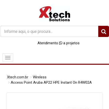
O
que
você
Atendimento
a projetos
procura?
Menu
Xtech.com.br
Wireless
Access Point Aruba AP22 HPE Instant On R4W02A