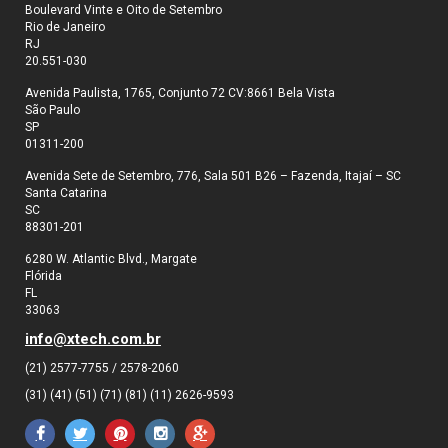
Boulevard Vinte e Oito de Setembro
Rio de Janeiro
RJ
20.551-030
Avenida Paulista, 1765, Conjunto 72 CV:8661 Bela Vista
São Paulo
SP
01311-200
Avenida Sete de Setembro, 776, Sala 501 B26 – Fazenda, Itajaí – SC
Santa Catarina
SC
88301-201
6280 W. Atlantic Blvd., Margate
Flórida
FL
33063
info@xtech.com.br
(21) 2577-7755 / 2578-2060
(31) (41) (51) (71) (81) (11) 2626-9593