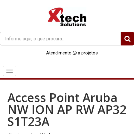
O
que
você
Atendimento
a projetos
procura?
Menu
Access Point Aruba
NW ION AP RW AP32
S1T23A