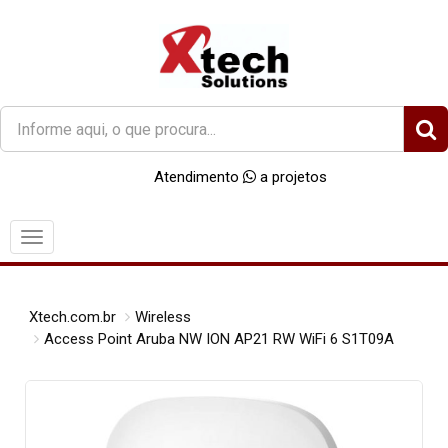
O
que
você
Atendimento
a projetos
procura?
Menu
Xtech.com.br
Wireless
Access Point Aruba NW ION AP21 RW WiFi 6 S1T09A