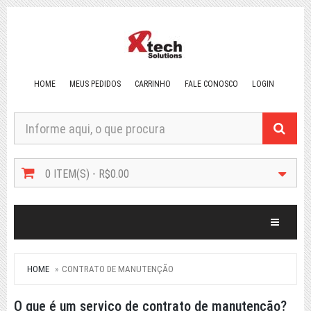
HOME
MEUS PEDIDOS
CARRINHO
FALE CONOSCO
LOGIN
0 ITEM(S) - R$0.00
Toggle Na
HOME
CONTRATO DE MANUTENÇÃO
O que é um serviço de contrato de manutenção?