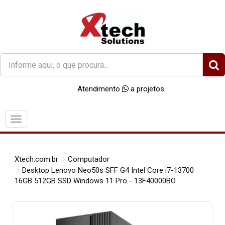
O
que
você
Atendimento
a projetos
procura?
Menu
Xtech.com.br
Computador
Desktop Lenovo Neo50s SFF G4 Intel Core i7-13700
16GB 512GB SSD Windows 11 Pro - 13F40000BO