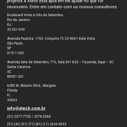
projetos a Xtech esta apta em lhe ajudar no que for
necessário. Entre em contato com os nossos consultores.
Boulevard Vinte e Oito de Setembro
Rio de Janeiro
RJ
20.551-030
Avenida Paulista, 1765, Conjunto 72 CV:8661 Bela Vista
São Paulo
SP
01311-200
Avenida Sete de Setembro, 776, Sala 501 B26 – Fazenda, Itajaí – SC
Santa Catarina
SC
88301-201
6280 W. Atlantic Blvd., Margate
Flórida
FL
33063
info@xtech.com.br
(21) 2577-7755 / 2578-2060
(31) (41) (51) (71) (81) (11) 2626-9593