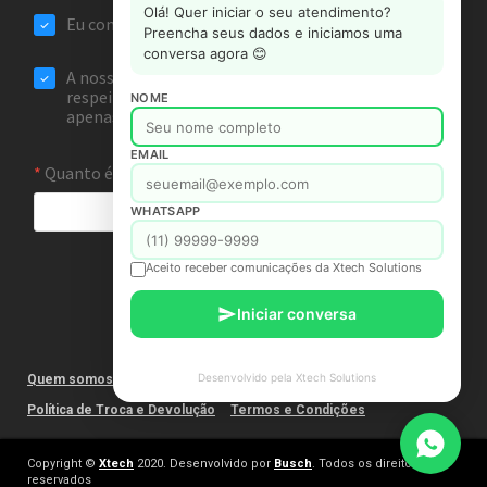
Olá! Quer iniciar o seu atendimento?
Preencha seus dados e iniciamos uma
conversa agora 😊
NOME
EMAIL
WHATSAPP
Aceito receber comunicações da Xtech Solutions
Iniciar conversa
Desenvolvido pela Xtech Solutions
Quem somos
Fale Conosco
Política de Privacidade
Política de Troca e Devolução
Termos e Condições
Copyright ©
Xtech
2020. Desenvolvido por
Busch
. Todos os direitos
reservados