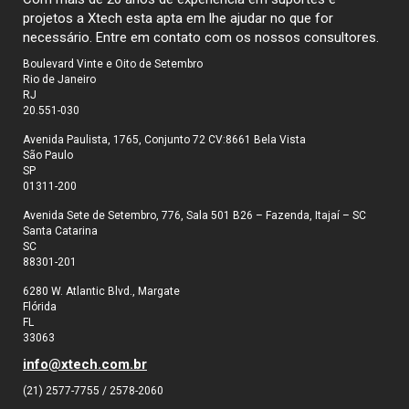
projetos a Xtech esta apta em lhe ajudar no que for
necessário. Entre em contato com os nossos consultores.
Boulevard Vinte e Oito de Setembro
Rio de Janeiro
RJ
20.551-030
Avenida Paulista, 1765, Conjunto 72 CV:8661 Bela Vista
São Paulo
SP
01311-200
Avenida Sete de Setembro, 776, Sala 501 B26 – Fazenda, Itajaí – SC
Santa Catarina
SC
88301-201
6280 W. Atlantic Blvd., Margate
Flórida
FL
33063
info@xtech.com.br
(21) 2577-7755 / 2578-2060