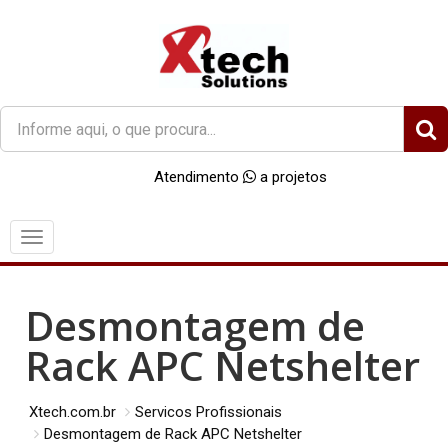
O
que
você
Atendimento
a projetos
procura?
Menu
Desmontagem de
Rack APC Netshelter
Xtech.com.br
Servicos Profissionais
Desmontagem de Rack APC Netshelter