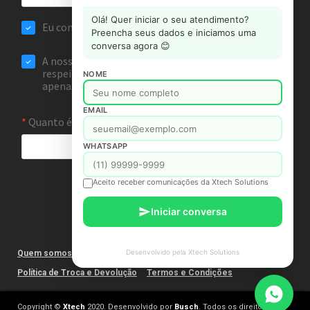
Olá! Quer iniciar o seu atendimento?
Preencha seus dados e iniciamos uma
conversa agora 😊
NOME
EMAIL
WHATSAPP
Aceito receber comunicações da Xtech Solutions
Iniciar conversa
Desenvolvido pela Xtech Solutions
Quem somos
Fale Conosco
Política de Privacidade
Política de Troca e Devolução
Termos e Condições
Copyright ©
Xtech
2020. Desenvolvido por
Busch
. Todos os direitos