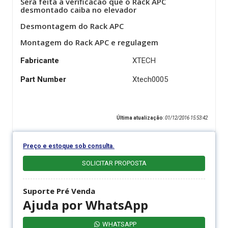
Será feita a verificacao que o Rack APC
desmontado caiba no elevador
Desmontagem do Rack APC
Montagem do Rack APC e regulagem
Fabricante
XTECH
Part Number
Xtech0005
Última atualização
:
01/12/2016 15:53:42
Preço e estoque sob consulta.
SOLICITAR PROPOSTA
Suporte Pré Venda
Ajuda por WhatsApp
WHATSAPP