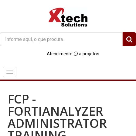
O
que
você
Atendimento
a projetos
procura?
Menu
FCP -
FORTIANALYZER
ADMINISTRATOR
TRAINING