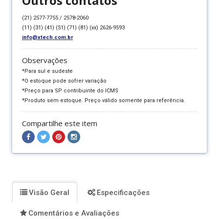
Outros contatos
(21) 2577-7755 / 2578-2060
(11) (31) (41) (51) (71) (81) (xx) 2626-9593
info@xtech.com.br
Observações
*Para sul e sudeste
*O estoque pode sofrer variação
*Preço para SP contribuinte do ICMS
*Produto sem estoque. Preço válido somente para referência.
Compartilhe este item
Compartilhar
Compartilhar
Compartilhar
Compartilhar
no
no
no
no
Facebook
Twitter
Pinterest
Instagram
Visão Geral
Especificações
Comentários e Avaliações