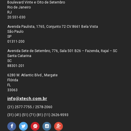
Boulevard Vinte e Oito de Setembro
Rio de Janeiro
RJ
20.551-030
Avenida Paulista, 1765, Conjunto 72 CV:8661 Bela Vista
São Paulo
SP
01311-200
Avenida Sete de Setembro, 776, Sala 501 B26 – Fazenda, Itajaí – SC
Santa Catarina
SC
88301-201
6280 W. Atlantic Blvd., Margate
Flórida
FL
33063
info@xtech.com.br
(21) 2577-7755 / 2578-2060
(31) (41) (51) (71) (81) (11) 2626-9593