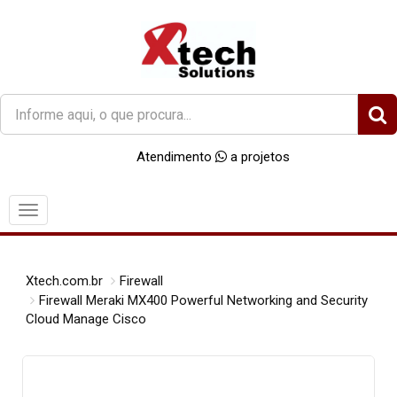
O
que
você
Atendimento
a projetos
procura?
Menu
Xtech.com.br
Firewall
Firewall Meraki MX400 Powerful Networking and Security
Cloud Manage Cisco