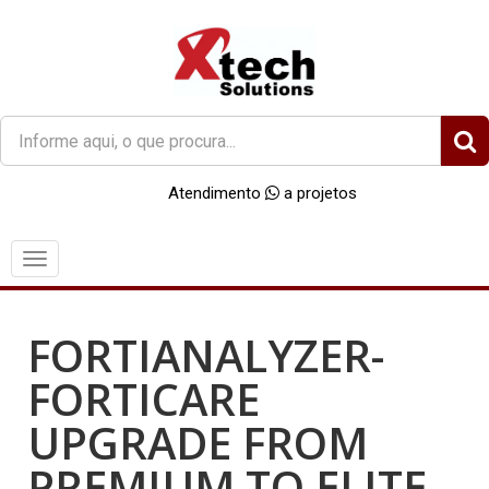
O
que
você
Atendimento
a projetos
procura?
Menu
FORTIANALYZER-
FORTICARE
UPGRADE FROM
PREMIUM TO ELITE