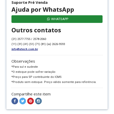
Suporte Pré Venda
Ajuda por WhatsApp
WHATSAPP
Outros contatos
(21) 2577-7755 / 2578-2060
(11) (31) (41) (51) (71) (81) (xx) 2626-9593
info@xtech.com.br
Observações
*Para sul e sudeste
*O estoque pode sofrer variação
*Preço para SP contribuinte do ICMS
*Produto sem estoque. Preço válido somente para referência.
Compartilhe este item
Compartilhar
Compartilhar
Compartilhar
Compartilhar
no
no
no
no