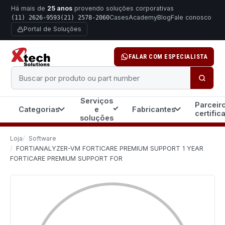
Há mais de
25 anos
provendo soluções corporativas
Cases
Academy
Blog
Fale conosco
(11) 2626-9593
(21) 2578-2060
Portal de Soluções
FALAR COM ESPECIALISTA
Buscar produto ou part number
Serviços
Parceir
Categorias
e
Fabricantes
certific
soluções
Loja
Software
FORTIANALYZER-VM FORTICARE PREMIUM SUPPORT 1 YEAR
FORTICARE PREMIUM SUPPORT FOR