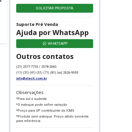
N
SOLICITAR PROPOSTA
Suporte Pré Venda
Ajuda por WhatsApp
WHATSAPP
Outros contatos
(21) 2577-7755 / 2578-2060
(11) (31) (41) (51) (71) (81) (xx) 2626-9593
info@xtech.com.br
Observações
*Para sul e sudeste
*O estoque pode sofrer variação
*Preço para SP contribuinte do ICMS
*Produto sem estoque. Preço válido somente
para referência.