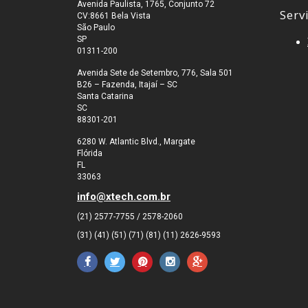
Avenida Paulista, 1765, Conjunto 72
Serv
CV:8661 Bela Vista
São Paulo
SP
01311-200
Avenida Sete de Setembro, 776, Sala 501
B26 – Fazenda, Itajaí – SC
Santa Catarina
SC
88301-201
6280 W. Atlantic Blvd., Margate
Flórida
FL
33063
info@xtech.com.br
(21) 2577-7755 / 2578-2060
(31) (41) (51) (71) (81) (11) 2626-9593