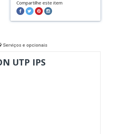
Compartilhe este item
Compartilhar
Compartilhar
Compartilhar
Compartilhar
no
no
no
no
Facebook
Twitter
Pinterest
Instagram
Serviços e opcionais
ON UTP IPS