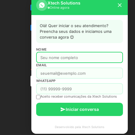
Xtech Solutions
✕
Online agora
Olá! Quer iniciar o seu atendimento?
Preencha seus dados e iniciamos uma
conversa agora 😊
NOME
EMAIL
WHATSAPP
Aceito receber comunicações da Xtech Solutions
Iniciar conversa
Desenvolvido pela Xtech Solutions