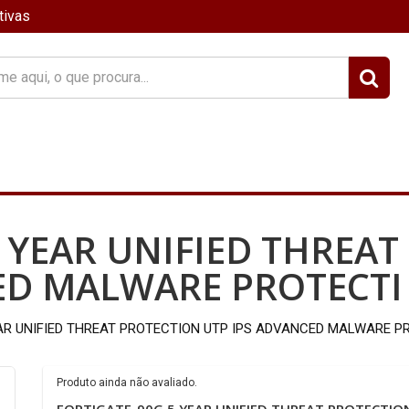
tivas
?
5 YEAR UNIFIED THREA
ED MALWARE PROTECTI
AR UNIFIED THREAT PROTECTION UTP IPS ADVANCED MALWARE P
Produto ainda não avaliado.