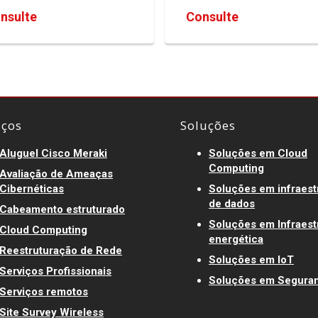
nsulte
Consulte
iços
Soluções
Aluguel Cisco Meraki
Soluções em Cloud
Computing
Avaliação de Ameaças
Cibernéticas
Soluções em infraest
de dados
Cabeamento estruturado
Soluções em Infraest
Cloud Computing
energética
Reestruturação de Rede
Soluções em IoT
Serviços Profissionais
Soluções em Segura
Serviços remotos
Site Survey Wireless