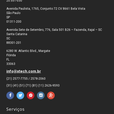
20.551-030
Avenida Paulista, 1765, Conjunto 72 CV:8661 Bela Vista
São Paulo
SP
01311-200
Avenida Sete de Setembro, 776, Sala 501 B26 – Fazenda, Itajaí – SC
Santa Catarina
SC
88301-201
6280 W. Atlantic Blvd., Margate
Flórida
FL
33063
info@xtech.com.br
(21) 2577-7755 / 2578-2060
(31) (41) (51) (71) (81) (11) 2626-9593
Serviços