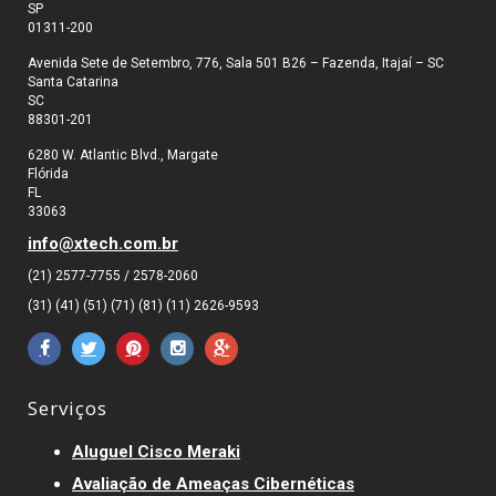
SP
01311-200
Avenida Sete de Setembro, 776, Sala 501 B26 – Fazenda, Itajaí – SC
Santa Catarina
SC
88301-201
6280 W. Atlantic Blvd., Margate
Flórida
FL
33063
info@xtech.com.br
(21) 2577-7755 / 2578-2060
(31) (41) (51) (71) (81) (11) 2626-9593
Serviços
Aluguel Cisco Meraki
Avaliação de Ameaças Cibernéticas