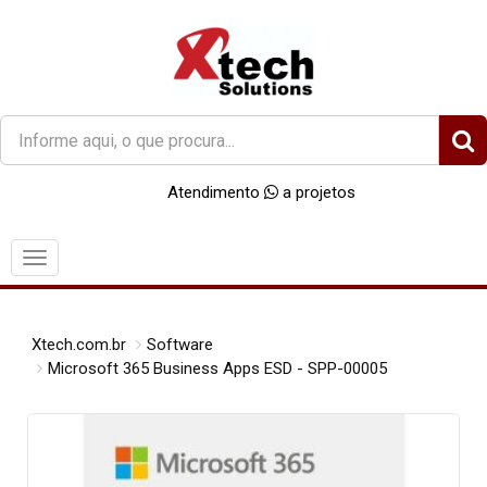
O
que
você
Atendimento
a projetos
procura?
Menu
Xtech.com.br
Software
Microsoft 365 Business Apps ESD - SPP-00005