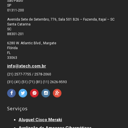
São Paulo
SP
01311-200
Avenida Sete de Setembro, 776, Sala 501 B26 – Fazenda, Itajaí – SC
Santa Catarina
SC
88301-201
6280 W. Atlantic Blvd., Margate
Flórida
FL
33063
info@xtech.com.br
(21) 2577-7755 / 2578-2060
(31) (41) (51) (71) (81) (11) 2626-9593
Serviços
Aluguel Cisco Meraki