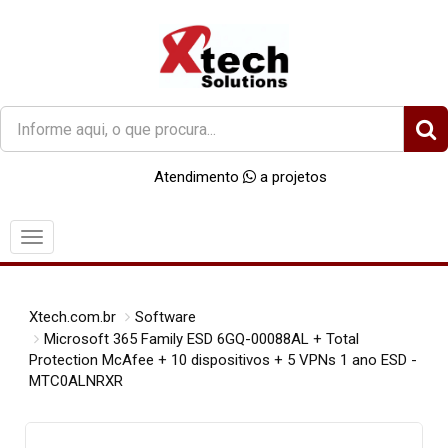
O
que
você
Atendimento
a projetos
procura?
Menu
Xtech.com.br
Software
Microsoft 365 Family ESD 6GQ-00088AL + Total
Protection McAfee + 10 dispositivos + 5 VPNs 1 ano ESD -
MTC0ALNRXR