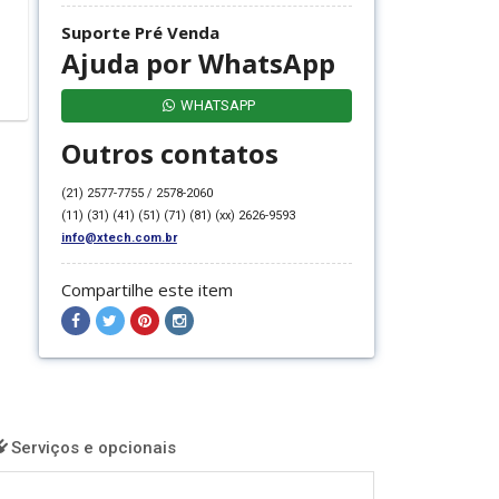
Suporte Pré Venda
Ajuda por WhatsApp
WHATSAPP
Outros contatos
(21) 2577-7755 / 2578-2060
(11) (31) (41) (51) (71) (81) (xx) 2626-9593
info@xtech.com.br
Compartilhe este item
Compartilhar
Compartilhar
Compartilhar
Compartilhar
no
no
no
no
Facebook
Twitter
Pinterest
Instagram
Serviços e opcionais