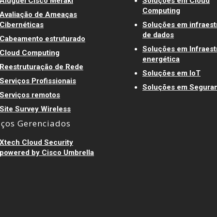
Aluguel Cisco Meraki
Soluções em Cloud
Computing
Avaliação de Ameaças
Cibernéticas
Soluções em infraest
de dados
Cabeamento estruturado
Soluções em Infraest
Cloud Computing
energética
Reestruturação de Rede
Soluções em IoT
Serviços Profissionais
Soluções em Segura
Serviços remotos
Site Survey Wireless
iços Gerenciados
Xtech Cloud Security
powered by Cisco Umbrella