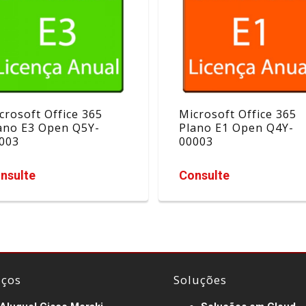
crosoft Office 365
Microsoft Office 365
ano E3 Open Q5Y-
Plano E1 Open Q4Y-
003
00003
nsulte
Consulte
iços
Soluções