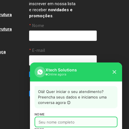
inscrever em nossa lista
e receber
novidades e
rutura
promoções
.
rutura
nça
Xtech Solutions
✕
Online agora
Olá! Quer iniciar o seu atendimento?
Preencha seus dados e iniciamos uma
conversa agora 😊
NOME