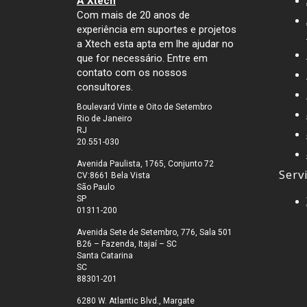
A Xtech
Com mais de 20 anos de
experiência em suportes e projetos
a Xtech esta apta em lhe ajudar no
que for necessário. Entre em
contato com os nossos
consultores.
Boulevard Vinte e Oito de Setembro
Rio de Janeiro
RJ
20.551-030
Avenida Paulista, 1765, Conjunto 72
Serv
CV:8661 Bela Vista
São Paulo
SP
01311-200
Avenida Sete de Setembro, 776, Sala 501
B26 – Fazenda, Itajaí – SC
Santa Catarina
SC
88301-201
6280 W. Atlantic Blvd., Margate