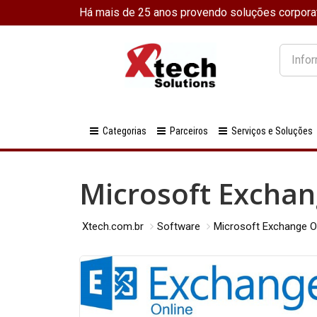
Há mais de 25 anos provendo soluções corpora
O
que
você
procura
Categorias
Parceiros
Serviços e Soluções
Microsoft Exchan
Xtech.com.br
Software
Microsoft Exchange O