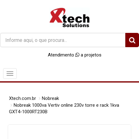
O
que
você
Atendimento
a projetos
procura?
Menu
Xtech.com.br
Nobreak
Nobreak 1000va Vertiv online 230v torre e rack 1kva
GXT4-1000RT230B