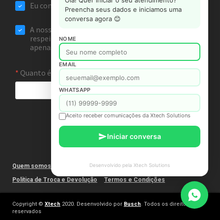
Olá! Quer iniciar o seu atendimento?
Preencha seus dados e iniciamos uma
conversa agora 😊
NOME
EMAIL
WHATSAPP
Aceito receber comunicações da Xtech Solutions
Iniciar conversa
Desenvolvido pela Xtech Solutions
Quem somos
Fale Conosco
Política de Privacidade
Política de Troca e Devolução
Termos e Condições
Copyright ©
Xtech
2020. Desenvolvido por
Busch
. Todos os direitos
reservados