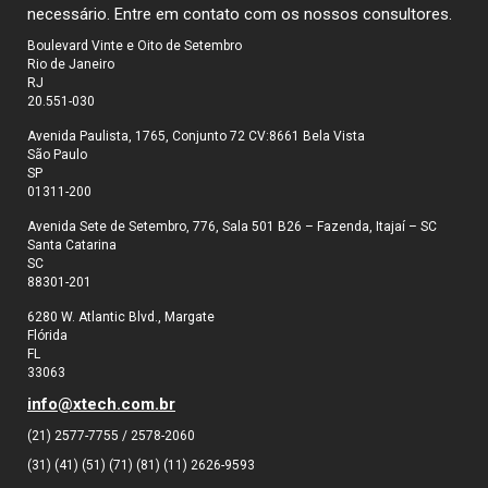
necessário. Entre em contato com os nossos consultores.
Boulevard Vinte e Oito de Setembro
Rio de Janeiro
RJ
20.551-030
Avenida Paulista, 1765, Conjunto 72 CV:8661 Bela Vista
São Paulo
SP
01311-200
Avenida Sete de Setembro, 776, Sala 501 B26 – Fazenda, Itajaí – SC
Santa Catarina
SC
88301-201
6280 W. Atlantic Blvd., Margate
Flórida
FL
33063
info@xtech.com.br
(21) 2577-7755 / 2578-2060
(31) (41) (51) (71) (81) (11) 2626-9593