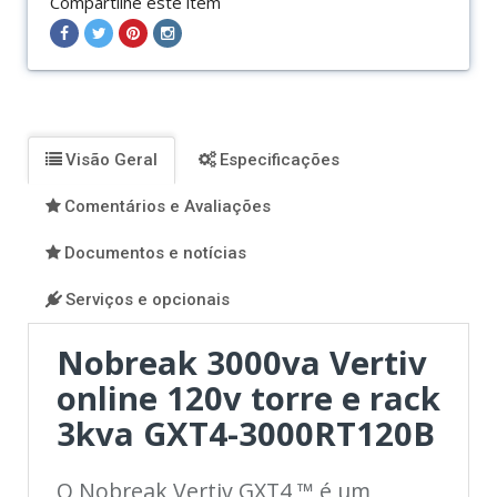
Compartilhe este item
Compartilhar
Compartilhar
Compartilhar
Compartilhar
no
no
no
no
Facebook
Twitter
Pinterest
Instagram
Visão Geral
Especificações
Comentários e Avaliações
Documentos e notícias
Serviços e opcionais
Nobreak 3000va Vertiv
online 120v torre e rack
3kva GXT4-3000RT120B
O Nobreak Vertiv GXT4 ™ é um