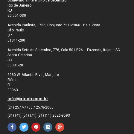
Boulevard Vinte e Oito de Setembro
Rio de Janeiro
RJ
20.551-030
Avenida Paulista, 1765, Conjunto 72 CV:8661 Bela Vista
São Paulo
SP
01311-200
Avenida Sete de Setembro, 776, Sala 501 B26 – Fazenda, Itajaí – SC
Santa Catarina
SC
88301-201
6280 W. Atlantic Blvd., Margate
Flórida
FL
33063
info@xtech.com.br
(21) 2577-7755 / 2578-2060
(31) (41) (51) (71) (81) (11) 2626-9593