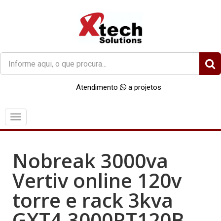
O
que
você
Atendimento
a projetos
procura?
Menu
Nobreak 3000va
Vertiv online 120v
torre e rack 3kva
GXT4-3000RT120B