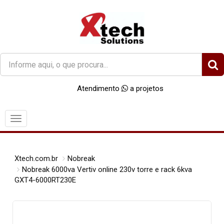
O
que
você
Atendimento
a projetos
procura?
Menu
Xtech.com.br
Nobreak
Nobreak 6000va Vertiv online 230v torre e rack 6kva
GXT4-6000RT230E