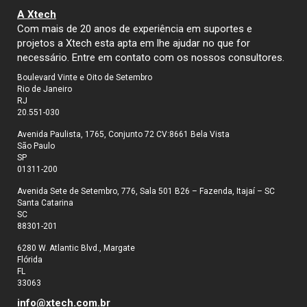
A Xtech
Com mais de 20 anos de experiência em suportes e
projetos a Xtech esta apta em lhe ajudar no que for
necessário. Entre em contato com os nossos consultores.
Boulevard Vinte e Oito de Setembro
Rio de Janeiro
RJ
20.551-030
Avenida Paulista, 1765, Conjunto 72 CV:8661 Bela Vista
São Paulo
SP
01311-200
Avenida Sete de Setembro, 776, Sala 501 B26 – Fazenda, Itajaí – SC
Santa Catarina
SC
88301-201
6280 W. Atlantic Blvd., Margate
Flórida
FL
33063
info@xtech.com.br