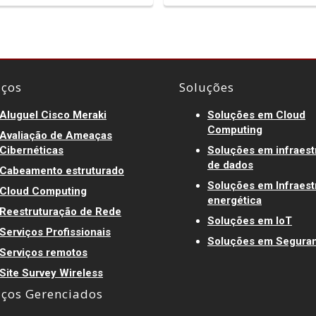
iços
Soluções
Aluguel Cisco Meraki
Soluções em Cloud
Computing
Avaliação de Ameaças
Cibernéticas
Soluções em infraest
de dados
Cabeamento estruturado
Soluções em Infraest
Cloud Computing
energética
Reestruturação de Rede
Soluções em IoT
Serviços Profissionais
Soluções em Segura
Serviços remotos
Site Survey Wireless
iços Gerenciados