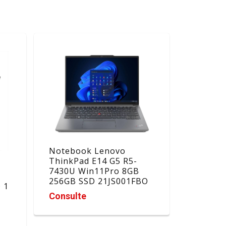
Notebook Lenovo
ThinkPad E14 G5 R5-
7430U Win11Pro 8GB
256GB SSD 21JS001FBO
 1
Consulte