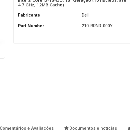
Intel® Core i5-1345U, 13ª Geração (10 núcleos, até
4.7 GHz, 12MB Cache)
Fabricante
Dell
Part Number
210-BRNR-000Y
Comentários e Avaliações
Documentos e notícias