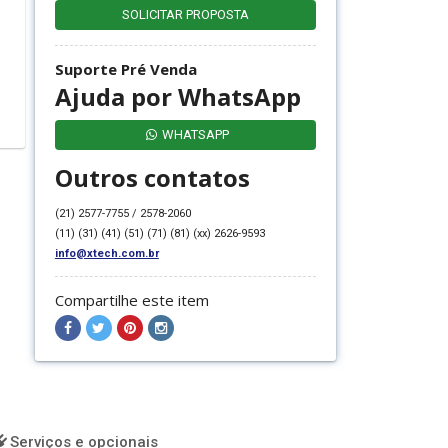
SOLICITAR PROPOSTA
Suporte Pré Venda
Ajuda por WhatsApp
WHATSAPP
Outros contatos
(21) 2577-7755 / 2578-2060
(11) (31) (41) (51) (71) (81) (xx) 2626-9593
info@xtech.com.br
Compartilhe este item
Compartilhar
Compartilhar
Compartilhar
Compartilhar
no
no
no
no
Facebook
Twitter
Pinterest
Instagram
Serviços e opcionais