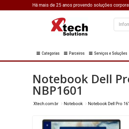
Há mais de 25 anos provendo soluções corpora
O
que
você
procura
Categorias
Parceiros
Serviços e Soluções
Notebook Dell Pr
NBP1601
Xtech.com.br
Notebook
Notebook Dell Pro 1