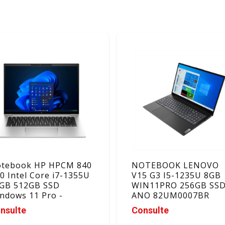
tebook HP HPCM 840
NOTEBOOK LENOVO
0 Intel Core i7-1355U
V15 G3 I5-1235U 8GB
GB 512GB SSD
WIN11PRO 256GB SSD
ndows 11 Pro -
ANO 82UM0007BR
9FPLA#AK4
nsulte
Consulte