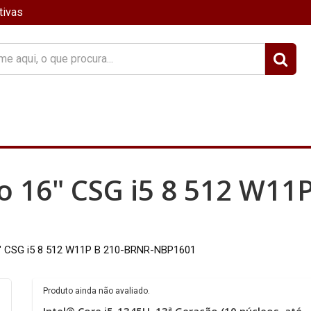
tivas
?
o 16" CSG i5 8 512 W11
6" CSG i5 8 512 W11P B 210-BRNR-NBP1601
Produto ainda não avaliado.