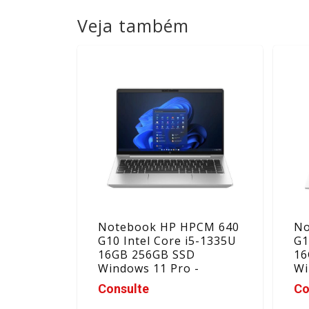
Veja também
Notebook HP HPCM 640
No
G10 Intel Core i5-1335U
G1
16GB 256GB SSD
16
Windows 11 Pro -
Wi
A09FJLA#AK4
A0
Consulte
Co