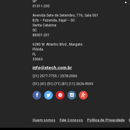
SP
01311-200
Avenida Sete de Setembro, 776, Sala 501
B26 – Fazenda, Itajaí – SC
Santa Catarina
SC
88301-201
6280 W. Atlantic Blvd., Margate
Flórida
FL
33063
info@xtech.com.br
(21) 2577-7755 / 2578-2060
(31) (41) (51) (71) (81) (11) 2626-9593
Quem somos
Fale Conosco
Política de Privacidade