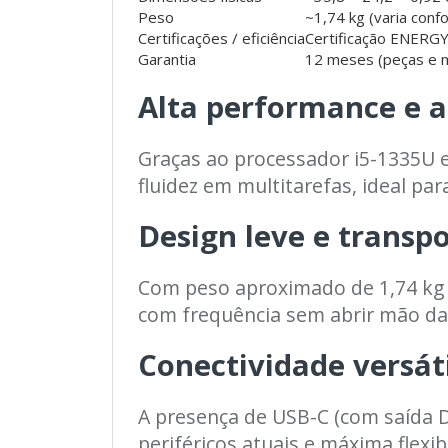
Peso
~1,74 kg (varia conf
Certificações / eficiência
Certificação ENERGY 
Garantia
12 meses (peças e mã
Alta performance e a
Graças ao processador i5-1335U e
fluidez em multitarefas, ideal pa
Design leve e transp
Com peso aproximado de 1,74 kg e 
com frequência sem abrir mão da
Conectividade versát
A presença de USB-C (com saída Di
periféricos atuais e máxima flexib