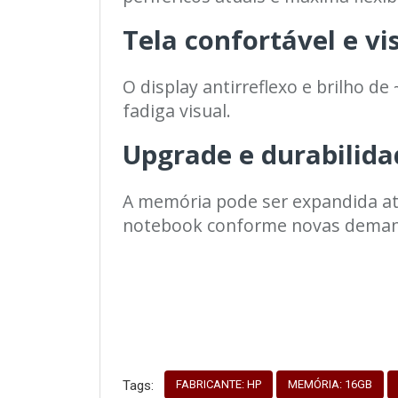
Tela confortável e vi
O display antirreflexo e brilho 
fadiga visual.
Upgrade e durabilid
A memória pode ser expandida até
notebook conforme novas deman
FABRICANTE: HP
MEMÓRIA: 16GB
Tags: