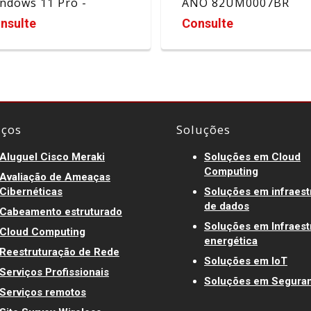
ndows 11 Pro -
ANO 82UM0007BR
9FPLA#AK4
nsulte
Consulte
iços
Soluções
Aluguel Cisco Meraki
Soluções em Cloud
Computing
Avaliação de Ameaças
Cibernéticas
Soluções em infraest
de dados
Cabeamento estruturado
Soluções em Infraest
Cloud Computing
energética
Reestruturação de Rede
Soluções em IoT
Serviços Profissionais
Soluções em Segura
Serviços remotos