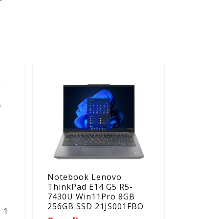
Notebook Lenovo
ThinkPad E14 G5 R5-
7430U Win11Pro 8GB
256GB SSD 21JS001FBO
 1