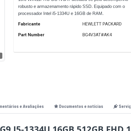
robusto e armazenamento rápido SSD. Equipado com o
processador Intel i5-1334U e 16GB de RAM.
Fabricante
HEWLETT PACKARD
Part Number
BG4V3AT#AK4
r
mentários e Avaliações
Documentos e notícias
Serviç
9 I5-1334U 16GB 512GB FHD 