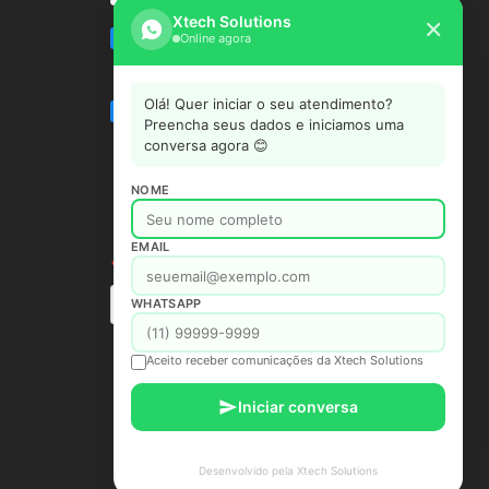
Xtech Solutions
✕
Online agora
Olá! Quer iniciar o seu atendimento?
Preencha seus dados e iniciamos uma
conversa agora 😊
NOME
EMAIL
WHATSAPP
Aceito receber comunicações da Xtech Solutions
Iniciar conversa
Desenvolvido pela Xtech Solutions