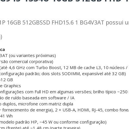
P 16GB 512GBSSD FHD15.6 1 BG4V3AT possui um
)
ica
AT (ou variantes próximas)
são comercial corporativa)
 (até 4,6 GHz com Turbo Boost, 12 MB de cache L3, 10 núcleos /
nfiguração padrão; dois slots SODIMM, expansível até 32 GB)
512 GB
Xe Graphics
configurações com Full HD em algumas versões; brilho típico ~250
o de ruído baseada em software / IA
o duplos, microfone com matriz dupla
 fornecimento de energia), 2 × USB-A, HDMI, RJ-45, combo fone/
e 41 Wh
(modelo padrão HP, ~45 W ou conforme configuração)
cm (frente) até ~1,48 cm (parte traseira)