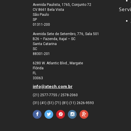
Avenida Paulista, 1765, Conjunto 72
Serv
CV:8661 Bela Vista
São Paulo
SP
01311-200
Avenida Sete de Setembro, 776, Sala 501
B26 – Fazenda, Itajaí – SC
Santa Catarina
SC
88301-201
6280 W. Atlantic Blvd., Margate
Flórida
FL
33063
info@xtech.com.br
(21) 2577-7755 / 2578-2060
(31) (41) (51) (71) (81) (11) 2626-9593