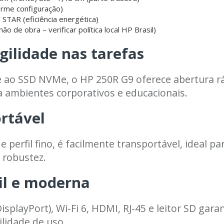
orme configuração)
STAR (eficiência energética)
o de obra – verificar política local HP Brasil)
gilidade nas tarefas
 ao SSD NVMe, o HP 250R G9 oferece abertura ráp
ra ambientes corporativos e educacionais.
ortável
perfil fino, é facilmente transportável, ideal pa
 robustez.
il e moderna
splayPort), Wi-Fi 6, HDMI, RJ-45 e leitor SD gar
ilidade de uso.