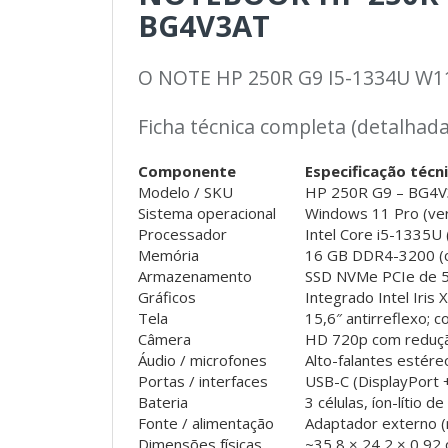
BG4V3AT
O NOTE HP 250R G9 I5-1334U W11
Ficha técnica completa (detalhada
Componente
Especificação técn
Modelo / SKU
HP 250R G9 – BG4V3
Sistema operacional
Windows 11 Pro (ver
Processador
Intel Core i5-1335U
Memória
16 GB DDR4-3200 (co
Armazenamento
SSD NVMe PCIe de 
Gráficos
Integrado Intel Iris 
Tela
15,6″ antirreflexo; 
Câmera
HD 720p com reduçã
Áudio / microfones
Alto-falantes estére
Portas / interfaces
USB-C (DisplayPort +
Bateria
3 células, íon-lítio d
Fonte / alimentação
Adaptador externo 
Dimensões físicas
~35,8 × 24,2 × 0,92 