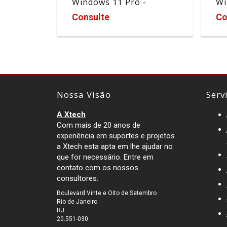
Windows 11 Pro -
Wi
A09FJLA#AK4
A0
Consulte
Co
Nossa Visão
Serv
A Xtech
Com mais de 20 anos de
experiência em suportes e projetos
a Xtech esta apta em lhe ajudar no
que for necessário. Entre em
contato com os nossos
consultores.
Boulevard Vinte e Oito de Setembro
Rio de Janeiro
RJ
20.551-030