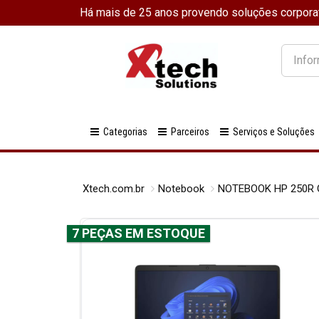
Há mais de 25 anos provendo soluções corpora
O
que
você
procura
Categorias
Parceiros
Serviços e Soluções
Xtech.com.br
Notebook
NOTEBOOK HP 250R G
7 PEÇAS EM ESTOQUE