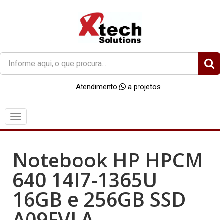
O
que
você
Atendimento
a projetos
procura?
Menu
Notebook HP HPCM
640 14I7-1365U
16GB e 256GB SSD
A09FVLA