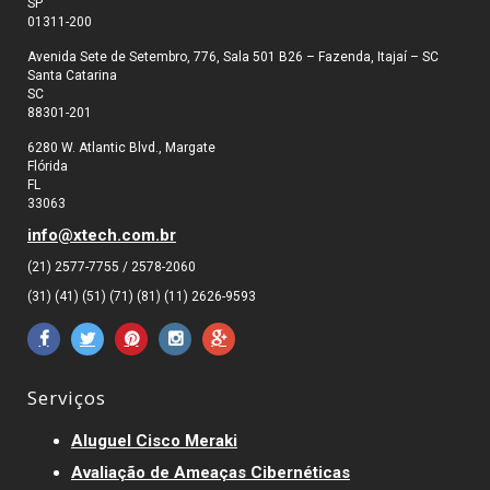
SP
01311-200
Avenida Sete de Setembro, 776, Sala 501 B26 – Fazenda, Itajaí – SC
Santa Catarina
SC
88301-201
6280 W. Atlantic Blvd., Margate
Flórida
FL
33063
info@xtech.com.br
(21) 2577-7755 / 2578-2060
(31) (41) (51) (71) (81) (11) 2626-9593
Serviços
Aluguel Cisco Meraki
Avaliação de Ameaças Cibernéticas