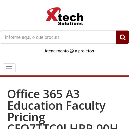
O
que
você
Atendimento
a projetos
procura?
Menu
Office 365 A3
Education Faculty
Pricing
CFQ7TTC0LHPP-00H