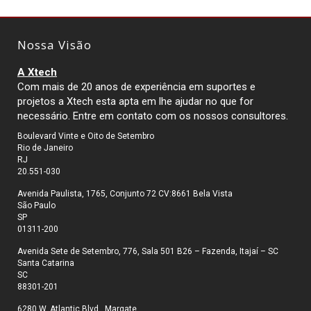
Nossa Visão
A Xtech
Com mais de 20 anos de experiência em suportes e
projetos a Xtech esta apta em lhe ajudar no que for
necessário. Entre em contato com os nossos consultores.
Boulevard Vinte e Oito de Setembro
Rio de Janeiro
RJ
20.551-030
Avenida Paulista, 1765, Conjunto 72 CV:8661 Bela Vista
São Paulo
SP
01311-200
Avenida Sete de Setembro, 776, Sala 501 B26 – Fazenda, Itajaí – SC
Santa Catarina
SC
88301-201
6280 W. Atlantic Blvd., Margate