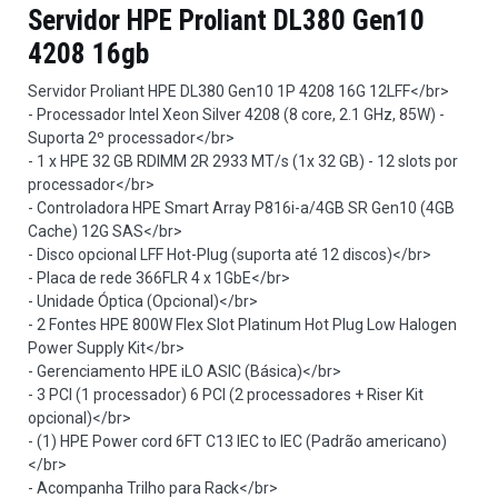
Servidor HPE Proliant DL380 Gen10
4208 16gb
Servidor Proliant HPE DL380 Gen10 1P 4208 16G 12LFF</br>
- Processador Intel Xeon Silver 4208 (8 core, 2.1 GHz, 85W) -
Suporta 2º processador</br>
- 1 x HPE 32 GB RDIMM 2R 2933 MT/s (1x 32 GB) - 12 slots por
processador</br>
- Controladora HPE Smart Array P816i-a/4GB SR Gen10 (4GB
Cache) 12G SAS</br>
- Disco opcional LFF Hot-Plug (suporta até 12 discos)</br>
- Placa de rede 366FLR 4 x 1GbE</br>
- Unidade Óptica (Opcional)</br>
- 2 Fontes HPE 800W Flex Slot Platinum Hot Plug Low Halogen
Power Supply Kit</br>
- Gerenciamento HPE iLO ASIC (Básica)</br>
- 3 PCI (1 processador) 6 PCI (2 processadores + Riser Kit
opcional)</br>
- (1) HPE Power cord 6FT C13 IEC to IEC (Padrão americano)
</br>
- Acompanha Trilho para Rack</br>