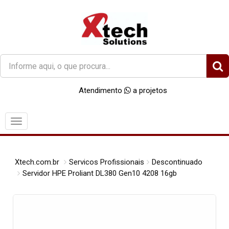
O
que
você
Atendimento
a projetos
procura?
Menu
Xtech.com.br
Servicos Profissionais
Descontinuado
Servidor HPE Proliant DL380 Gen10 4208 16gb