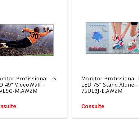
nitor Profissional LG
Monitor Profissional 
D 49" VideoWall -
LED 75" Stand Alone -
VL5G-M.AWZM
75UL3J-E.AWZM
nsulte
Consulte