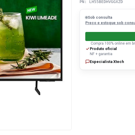
PN: LH55BEDHVGGXZD
Sob consulta
Preço e estoque sob consu
Compra 100% online em br
Produto oficial
NF + garantia
Especialista Xtech