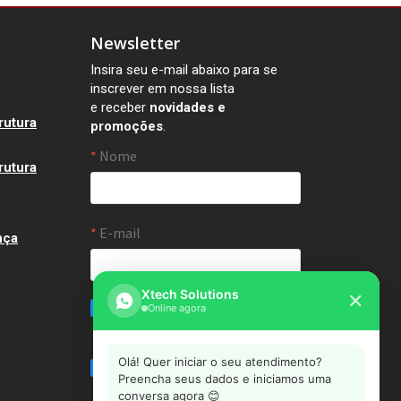
Newsletter
Insira seu e-mail abaixo para se
inscrever em nossa lista
e receber
novidades e
rutura
promoções
.
rutura
nça
Xtech Solutions
✕
Online agora
Olá! Quer iniciar o seu atendimento?
Preencha seus dados e iniciamos uma
conversa agora 😊