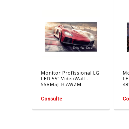
Monitor Profissional LG
Mo
LED 55" VideoWall -
LE
55VM5J-H.AWZM
49
Consulte
Co