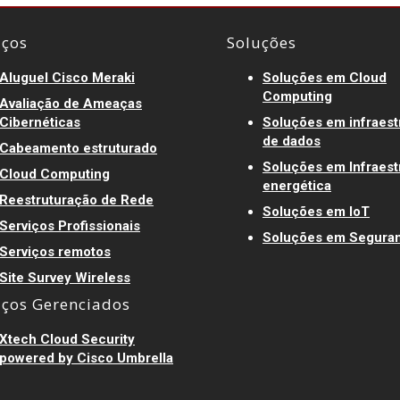
iços
Soluções
Aluguel Cisco Meraki
Soluções em Cloud
Computing
Avaliação de Ameaças
Cibernéticas
Soluções em infraest
de dados
Cabeamento estruturado
Soluções em Infraest
Cloud Computing
energética
Reestruturação de Rede
Soluções em IoT
Serviços Profissionais
Soluções em Segura
Serviços remotos
Site Survey Wireless
iços Gerenciados
Xtech Cloud Security
powered by Cisco Umbrella