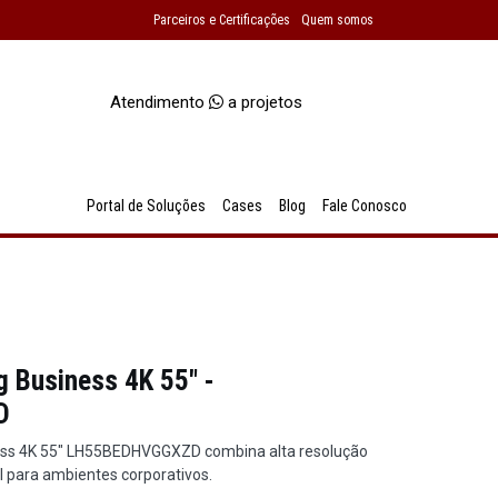
Parceiros e Certificações
Quem somos
Atendimento
a projetos
Portal de Soluções
Cases
Blog
Fale Conosco
 Business 4K 55" -
D
ss 4K 55" LH55BEDHVGGXZD combina alta resolução
l para ambientes corporativos.