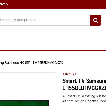
tivas
?
ng Business 4K 55" - LH55BEDHVGGXZD
SAMSUNG
Smart TV Samsung
LH55BEDHVGGXZ
A Smart TV Samsung Busine
4K com design elegante, idea