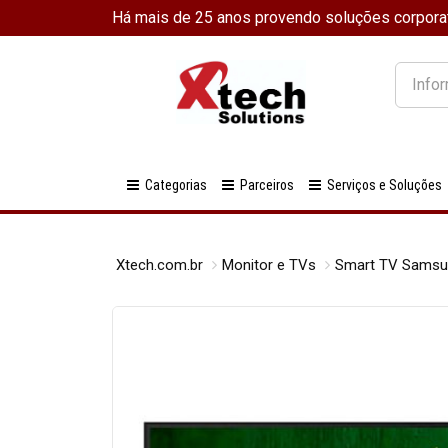
Há mais de 25 anos provendo soluções corpora
O
que
você
procura
Categorias
Parceiros
Serviços e Soluções
Xtech.com.br
Monitor e TVs
Smart TV Samsu