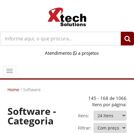
O
que
você
Atendimento
a projetos
procura?
Menu
Home
/
Software
145 - 168 de 1066
Itens por página:
Software -
Itens:
Categoria
Filtrar: