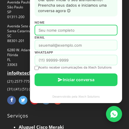
Avenida Paulista, 1765, Conjunto 72 CV:8661 Bela Vista
Preencha seus dados e iniciamos uma
São Paulo
conversa agora 😊
SP
01311-200
NOME
Avenida Sete de Setembro, 776, Sala 501 B26 – Fazenda, Itajaí – SC
Santa Catarina
SC
EMAIL
88301-201
6280 W. Atlantic Blvd., Margate
WHATSAPP
Flórida
FL
33063
Aceito receber comunicações da Xtech Solutions
info@xtech.com.br
Iniciar conversa
(21) 2577-7755 / 2578-2060
(31) (41) (51) (71) (81) (11) 2626-9593
Desenvolvido pela Xtech Solutions
Serviços
Aluguel Cisco Meraki