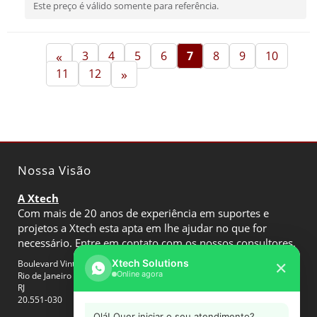
Este preço é válido somente para referência.
«
3
4
5
6
7
8
9
10
11
12
»
Nossa Visão
A Xtech
Com mais de 20 anos de experiência em suportes e
projetos a Xtech esta apta em lhe ajudar no que for
necessário. Entre em contato com os nossos consultores.
Xtech Solutions
Boulevard Vinte e Oito de Setembro
✕
Online agora
Rio de Janeiro
RJ
20.551-030
Olá! Quer iniciar o seu atendimento?