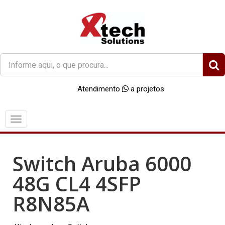
O
que
você
Atendimento
a projetos
procura?
Menu
Switch Aruba 6000
48G CL4 4SFP
R8N85A