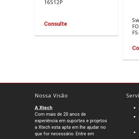
16S12P
Sw
Consulte
FO
FS
Co
Nossa Visão
Serv
A Xtech
Com mais de 20 anos de
experiência em suportes e projetos
a Xtech esta apta em lhe ajudar no
que for necessário. Entre em