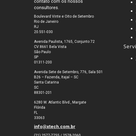
contato com os nossos
consultores.
Boulevard Vinte e Oito de Setembro
Rio de Janeiro
RJ
20.551-030
Avenida Paulista, 1765, Conjunto 72
Serv
CV:8661 Bela Vista
São Paulo
SP
01311-200
Avenida Sete de Setembro, 776, Sala 501
B26 – Fazenda, Itajaí – SC
Santa Catarina
SC
88301-201
6280 W. Atlantic Blvd., Margate
Flórida
FL
33063
info@xtech.com.br
(21) 2577-7755 / 2578-2060