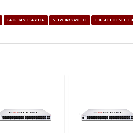
FABRICANTE: ARUBA
NETWORK: SWITCH
PORTA ETHERNET: 1G