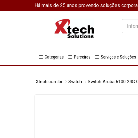
Há mais de 25 anos provendo soluções corpora
O
que
você
procura
Categorias
Parceiros
Serviços e Soluções
Xtech.com.br
Switch
Switch Aruba 6100 24G