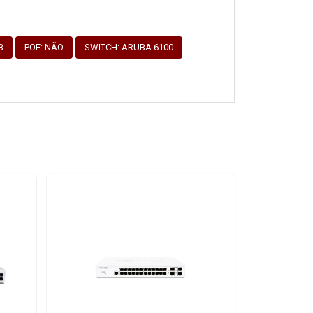
B
POE: NÃO
SWITCH: ARUBA 6100