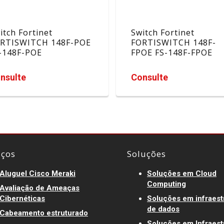
itch Fortinet
Switch Fortinet
RTISWITCH 148F-POE
FORTISWITCH 148F-
-148F-POE
FPOE FS-148F-FPOE
nsulte
Consulte
iços
Soluções
Aluguel Cisco Meraki
Soluções em Cloud
Computing
Avaliação de Ameaças
Cibernéticas
Soluções em infraest
de dados
Cabeamento estruturado
Soluções em Infraest