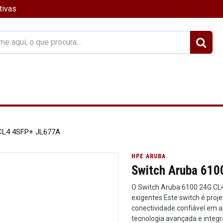
tivas
?
 CL4 4SFP+ JL677A
HPE ARUBA
Switch Aruba 61
O Switch Aruba 6100 24G CL
exigentes Este switch é proje
conectividade confiável em 
tecnologia avançada e integra