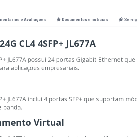
mentários e Avaliações
Documentos e notícias
Serviç
 24G CL4 4SFP+ JL677A
+ JL677A possui 24 portas Gigabit Ethernet que
ara aplicações empresariais.
+ JL677A inclui 4 portas SFP+ que suportam mód
e banda.
amento Virtual