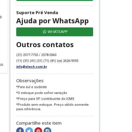
Suporte Pré Venda
o
Ajuda por WhatsApp
WHATSAPP
Outros contatos
(21) 2577-7755 / 2578-2060
(11) (31) (41) (51) (71) (81) (xx) 2626-9593
:35
info@xtech.com.br
Observações
*Para sul e sudeste
*O estoque pode sofrer variação
*Preço para SP contribuinte do ICMS
*Produto sem estoque. Preço válido somente
para referência.
Compartilhe este item
Compartilhar
Compartilhar
Compartilhar
Compartilhar