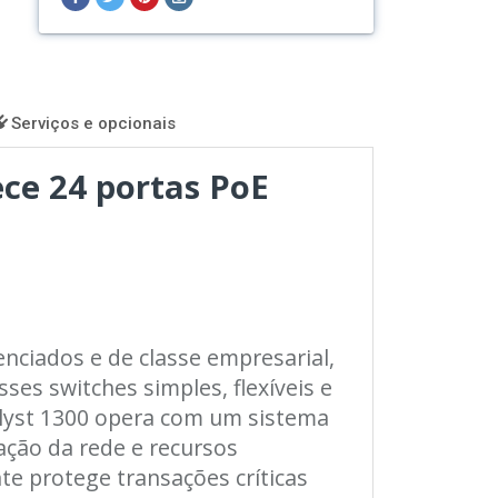
no
no
no
no
Facebook
Twitter
Pinterest
Instagram
Serviços e opcionais
ce 24 portas PoE
enciados e de classe empresarial,
es switches simples, flexíveis e
alyst 1300 opera com um sistema
ração da rede e recursos
e protege transações críticas