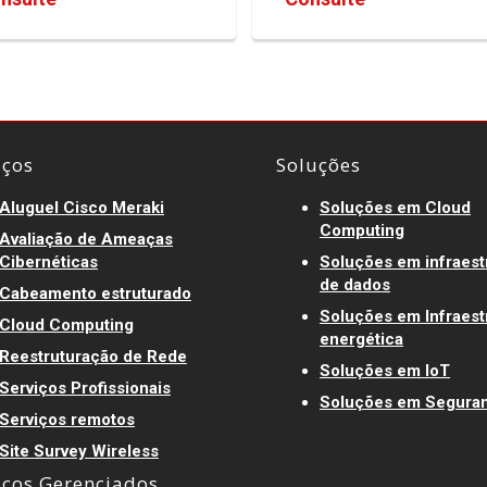
iços
Soluções
Aluguel Cisco Meraki
Soluções em Cloud
Computing
Avaliação de Ameaças
Cibernéticas
Soluções em infraest
de dados
Cabeamento estruturado
Soluções em Infraest
Cloud Computing
energética
Reestruturação de Rede
Soluções em IoT
Serviços Profissionais
Soluções em Segura
Serviços remotos
Site Survey Wireless
iços Gerenciados