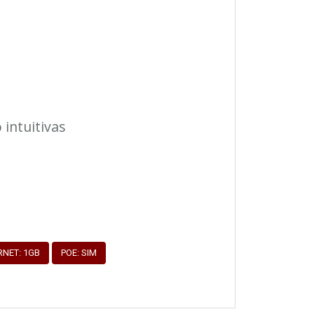
intuitivas
RNET: 1GB
POE: SIM