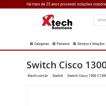
Há mais de 25 anos provendo soluções corpora
O
que
você
procura
Categorias
Parceiros
Serviços e Soluções
Switch Cisco 130
Xtech.com.br
Switch
Switch Cisco 1300 C13