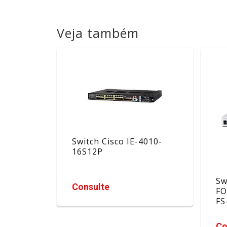
Veja também
Switch Cisco IE-4010-
16S12P
Sw
Consulte
FO
FS
Co