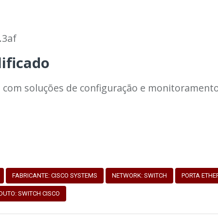
.3af
ificado
s com soluções de configuração e monitoramento 
FABRICANTE: CISCO SYSTEMS
NETWORK: SWITCH
PORTA ETHE
DUTO: SWITCH CISCO