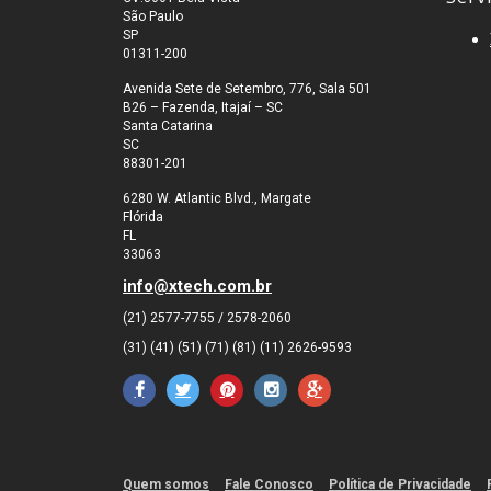
São Paulo
SP
01311-200
Avenida Sete de Setembro, 776, Sala 501
B26 – Fazenda, Itajaí – SC
Santa Catarina
SC
88301-201
6280 W. Atlantic Blvd., Margate
Flórida
FL
33063
info@xtech.com.br
(21) 2577-7755 / 2578-2060
(31) (41) (51) (71) (81) (11) 2626-9593
Quem somos
Fale Conosco
Política de Privacidade