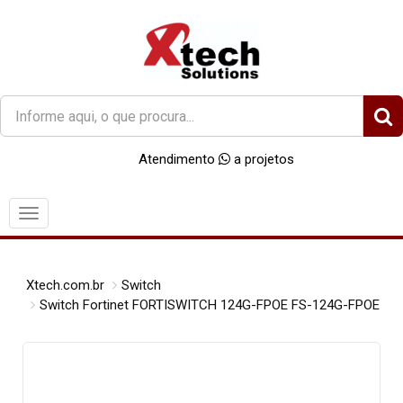
O
que
você
Atendimento
a projetos
procura?
Menu
Xtech.com.br
Switch
Switch Fortinet FORTISWITCH 124G-FPOE FS-124G-FPOE