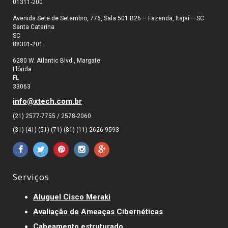
01311-200
Avenida Sete de Setembro, 776, Sala 501 B26 – Fazenda, Itajaí – SC
Santa Catarina
SC
88301-201
6280 W. Atlantic Blvd., Margate
Flórida
FL
33063
info@xtech.com.br
(21) 2577-7755 / 2578-2060
(31) (41) (51) (71) (81) (11) 2626-9593
Serviços
Aluguel Cisco Meraki
Avaliação de Ameaças Cibernéticas
Cabeamento estruturado