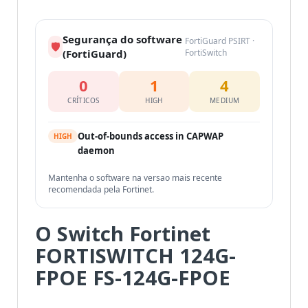
Segurança do software
FortiGuard PSIRT ·
🛡
(FortiGuard)
FortiSwitch
0
1
4
CRÍTICOS
HIGH
MEDIUM
Out-of-bounds access in CAPWAP
HIGH
daemon
Mantenha o software na versao mais recente
recomendada pela Fortinet.
O Switch Fortinet
FORTISWITCH 124G-
FPOE FS-124G-FPOE