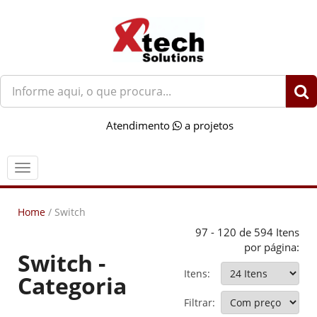
O
que
você
Atendimento
a projetos
procura?
Menu
Home
/
Switch
97 - 120 de 594 Itens
por página:
Switch -
Itens:
Categoria
Filtrar: