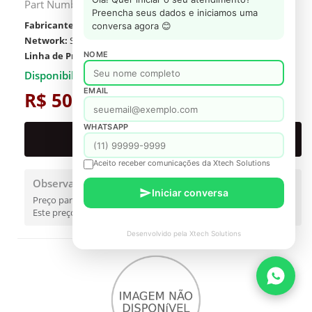
Part Number#: IE-3300-8T2X-E
Preencha seus dados e iniciamos uma
Fabricante:
Fortinet
conversa agora 😊
Network:
Switch
Linha de Produto:
NOME
Switch Cisco
Disponibilidade: Consultar
EMAIL
R$ 50.432,69
WHATSAPP
PROPOSTA FORMAL
Aceito receber comunicações da Xtech Solutions
Observações
Iniciar conversa
Preço para SP contribuinte.
Este preço é válido somente para referência.
Desenvolvido pela Xtech Solutions