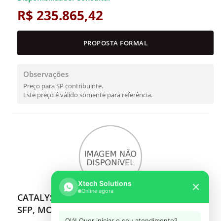
R$ 235.865,42
PROPOSTA FORMAL
Observações
Preço para SP contribuinte.
Este preço é válido somente para referência.
Xtech Solutions
✕
Online agora
CATALYST IE3300 W/ 8 GE COPPER & 2 10G
SFP, MODULAR, NE
Olá! Quer iniciar o seu atendimento?