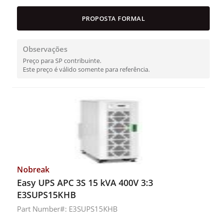
PROPOSTA FORMAL
Observações
Preço para SP contribuinte.
Este preço é válido somente para referência.
Nobreak
Easy UPS APC 3S 15 kVA 400V 3:3
E3SUPS15KHB
Part Number#: E3SUPS15KHB