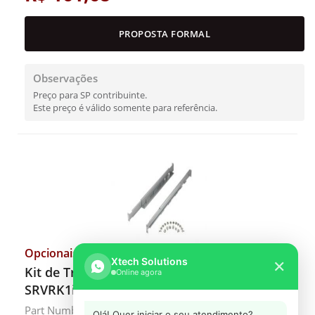
PROPOSTA FORMAL
Observações
Preço para SP contribuinte.
Este preço é válido somente para referência.
Opcionais e Acessórios
Xtech Solutions
✕
Kit de Trilhos APC para Nobreak SRV 700mm
Online agora
SRVRK1i
Part Number#: SRVRK1i
Olá! Quer iniciar o seu atendimento?