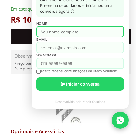
Preencha seus dados e iniciamos uma
Em estoque: 195 unidade(s)
conversa agora 😊
R$ 100,56
NOME
PROPOSTA FORMAL
EMAIL
Observações
WHATSAPP
Preço para SP contribuinte.
Este preço é válido somente para referência.
Aceito receber comunicações da Xtech Solutions
Iniciar conversa
Desenvolvido pela Xtech Solutions
Opcionais e Acessórios