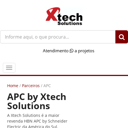
O
que
você
Atendimento
a projetos
procura?
Menu
Home
/
Parceiros
/
APC
APC by Xtech
Solutions
A Xtech Solutions é a maior
revenda HBN APC by Schneider
Electric da América do Sul.