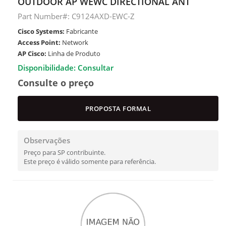
OUTDOOR AP WEWC DIRECTIONAL ANT
Part Number#: C9124AXD-EWC-Z
Cisco Systems:
Fabricante
Access Point:
Network
AP Cisco:
Linha de Produto
Disponibilidade: Consultar
Consulte o preço
PROPOSTA FORMAL
Observações
Preço para SP contribuinte.
Este preço é válido somente para referência.