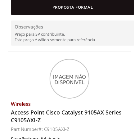
PROPOSTA FORMAL
Observações
Preço para SP contribuinte.
Este preço é válido somente para referência.
Wireless
Access Point Cisco Catalyst 9105AX Series
C9105AXI-Z
Part Number#: C9105AXI-Z
Cisco Systems:
Fabricante