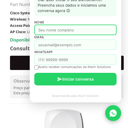
Part Number#: CW9172I
Preencha seus dados e iniciamos uma
conversa agora 😊
Cisco Systems:
Fabricante
Wireless:
Network
NOME
Access Point:
Network
AP Cisco:
Linha de Produto
EMAIL
Disponibilidade: Consultar
Consulte o preço
WHATSAPP
PROPOSTA FORMAL
Aceito receber comunicações da Xtech Solutions
Iniciar conversa
Observações
Preço para SP contribuinte.
Este preço é válido somente para referência.
Desenvolvido pela Xtech Solutions