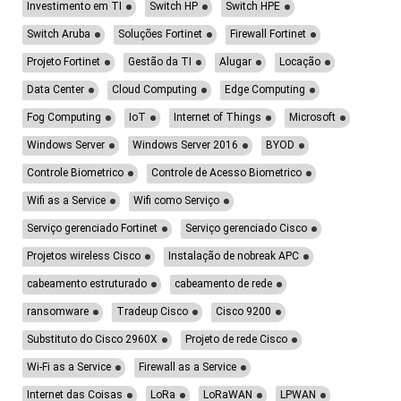
Investimento em TI
Switch HP
Switch HPE
Switch Aruba
Soluções Fortinet
Firewall Fortinet
Projeto Fortinet
Gestão da TI
Alugar
Locação
Data Center
Cloud Computing
Edge Computing
Fog Computing
IoT
Internet of Things
Microsoft
Windows Server
Windows Server 2016
BYOD
Controle Biometrico
Controle de Acesso Biometrico
Wifi as a Service
Wifi como Serviço
Serviço gerenciado Fortinet
Serviço gerenciado Cisco
Projetos wireless Cisco
Instalação de nobreak APC
cabeamento estruturado
cabeamento de rede
ransomware
Tradeup Cisco
Cisco 9200
Substituto do Cisco 2960X
Projeto de rede Cisco
Wi-Fi as a Service
Firewall as a Service
Internet das Coisas
LoRa
LoRaWAN
LPWAN