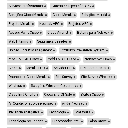
Serviços profissionais
Bateria de reposição APC
Soluções Cisco Meraki
Cisco Meraki
Soluções Meraki
Projeto Meraki
Nobreak APC
Projetos APC
Access Point Cisco
Cisco Aironet
Bateria para Nobreak
Web Filtering
Segurança de redes
Unified Threat Management
Intrusion Prevention System
módulo GBIC Cisco
módulo SFP Cisco
transceiver Cisco
Cisco
Meraki TCO
Servidor HP
HP DL380 Gen10
Dashboard Cisco Meraki
Site Survey
Site Survey Wireless
Wireless
Soluções Wireless Corporativa
Cisco End Of Life
Cisco End Of Sale
Switch Cisco
Ar Condicionado de precisão
Ar de Precisão
eficiência energética
Tecnologia
Star Wars
Tecnologia no Esporte
Processador Intel
Falha Grave