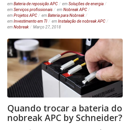
em
Bateria de reposição APC
em
Soluções de energia
em
Serviços profissionais
em
Nobreak APC
em
Projetos APC
em
Bateria para Nobreak
em
Investimento em TI
em
Instalação de nobreak APC
em
Nobreak
Março 27, 2018
Quando trocar a bateria do
nobreak APC by Schneider?