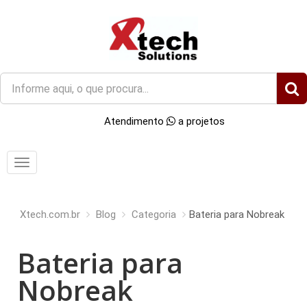
O
que
você
Atendimento
a projetos
procura?
Menu
Xtech.com.br
Blog
Categoria
Bateria para Nobreak
Bateria para
Nobreak