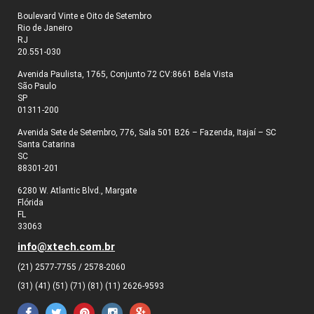
Boulevard Vinte e Oito de Setembro
Rio de Janeiro
RJ
20.551-030
Avenida Paulista, 1765, Conjunto 72 CV:8661 Bela Vista
São Paulo
SP
01311-200
Avenida Sete de Setembro, 776, Sala 501 B26 – Fazenda, Itajaí – SC
Santa Catarina
SC
88301-201
6280 W. Atlantic Blvd., Margate
Flórida
FL
33063
info@xtech.com.br
(21) 2577-7755 / 2578-2060
(31) (41) (51) (71) (81) (11) 2626-9593