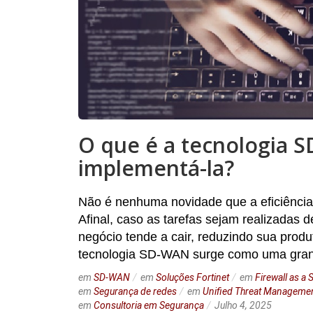
O que é a tecnologia 
implementá-la?
Não é nenhuma novidade que a eficiência
Afinal, caso as tarefas sejam realizada
negócio tende a cair, reduzindo sua produ
tecnologia SD-WAN surge como uma gran
em
SD-WAN
em
Soluções Fortinet
em
Firewall as a 
em
Segurança de redes
em
Unified Threat Manageme
em
Consultoria em Segurança
Julho 4, 2025