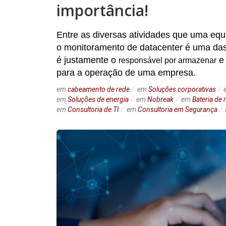
importância!
Entre as diversas atividades que uma equ
o monitoramento de datacenter é uma das 
é justamente o
e 
responsável por armazenar
para a operação de uma empresa.
em
cabeamento de rede
em
Soluções corporativas
em
Soluções de energia
em
Nobreak
em
Bateria de
em
Consultoria de TI
em
Consultoria em Segurança