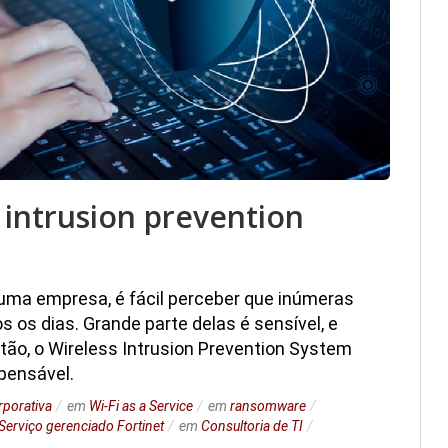
s intrusion prevention
uma empresa, é fácil perceber que inúmeras
 os dias. Grande parte delas é sensível, e
tão, o Wireless Intrusion Prevention System
pensável.
rporativa
em
Wi-Fi as a Service
em
ransomware
Serviço gerenciado Fortinet
em
Consultoria de TI