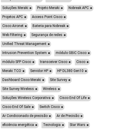
Soluções Meraki
Projeto Meraki
Nobreak APC
Projetos APC
Access Point Cisco
Cisco Aironet
Bateria para Nobreak
Web Filtering
Segurança de redes
Unified Threat Management
Intrusion Prevention System
módulo GBIC Cisco
módulo SFP Cisco
transceiver Cisco
Cisco
Meraki TCO
Servidor HP
HP DL380 Gen10
Dashboard Cisco Meraki
Site Survey
Site Survey Wireless
Wireless
Soluções Wireless Corporativa
Cisco End Of Life
Cisco End Of Sale
Switch Cisco
Ar Condicionado de precisão
Ar de Precisão
eficiência energética
Tecnologia
Star Wars