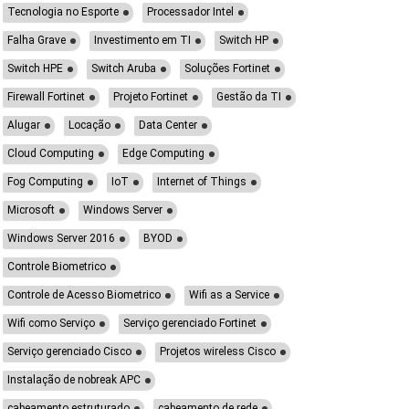
Tecnologia no Esporte
Processador Intel
Falha Grave
Investimento em TI
Switch HP
Switch HPE
Switch Aruba
Soluções Fortinet
Firewall Fortinet
Projeto Fortinet
Gestão da TI
Alugar
Locação
Data Center
Cloud Computing
Edge Computing
Fog Computing
IoT
Internet of Things
Microsoft
Windows Server
Windows Server 2016
BYOD
Controle Biometrico
Controle de Acesso Biometrico
Wifi as a Service
Wifi como Serviço
Serviço gerenciado Fortinet
Serviço gerenciado Cisco
Projetos wireless Cisco
Instalação de nobreak APC
cabeamento estruturado
cabeamento de rede