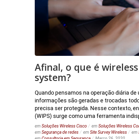
Afinal, o que é wireles
system?
Quando pensamos na operação diária de 
informações são geradas e trocadas todos
precisa ser protegida. Nesse contexto, en
(WIPS) surge como uma ferramenta indis
em
Soluções Wireless Cisco
em
Soluções Wireless Co
em
Segurança de redes
em
Site Survey Wireless
em
em
Consultoria em Segurança
Março 26, 2020