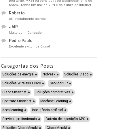
boa tarde. MX64 eu consigo fazer balanceamento de
redes? Tenho um link de VPN e dois links de Internet
Roberto
ok, inicialmente atende
JAIR
Muito bom. Obrigado.
Pedro Paulo
Excelente switch da Cisco!
Categorias dos Posts
Soluções de energia
Nobreak
Soluções Cisco
Soluções Wireless Cisco
Servidor HP
Cisco Smartnet
Soluções corporativas
Contrato Smartnet
Machine Learning
deep learning
inteligência artificial
Serviços profissionais
Bateria de reposição APC
Soluções Cisco Meraki
Cisco Meraki