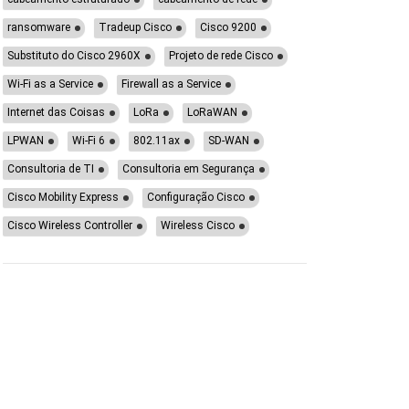
ransomware
Tradeup Cisco
Cisco 9200
Substituto do Cisco 2960X
Projeto de rede Cisco
Wi-Fi as a Service
Firewall as a Service
Internet das Coisas
LoRa
LoRaWAN
LPWAN
Wi-Fi 6
802.11ax
SD-WAN
Consultoria de TI
Consultoria em Segurança
Cisco Mobility Express
Configuração Cisco
Cisco Wireless Controller
Wireless Cisco