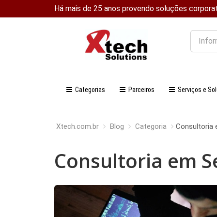
Há mais de 25 anos provendo soluções corpora
O
que
você
procura
Categorias
Parceiros
Serviços e So
Xtech.com.br
Blog
Categoria
Consultoria
Consultoria em 