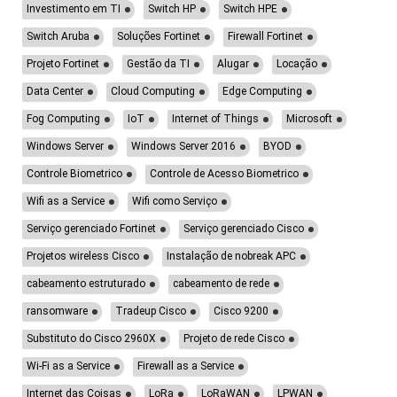
Investimento em TI
Switch HP
Switch HPE
Switch Aruba
Soluções Fortinet
Firewall Fortinet
Projeto Fortinet
Gestão da TI
Alugar
Locação
Data Center
Cloud Computing
Edge Computing
Fog Computing
IoT
Internet of Things
Microsoft
Windows Server
Windows Server 2016
BYOD
Controle Biometrico
Controle de Acesso Biometrico
Wifi as a Service
Wifi como Serviço
Serviço gerenciado Fortinet
Serviço gerenciado Cisco
Projetos wireless Cisco
Instalação de nobreak APC
cabeamento estruturado
cabeamento de rede
ransomware
Tradeup Cisco
Cisco 9200
Substituto do Cisco 2960X
Projeto de rede Cisco
Wi-Fi as a Service
Firewall as a Service
Internet das Coisas
LoRa
LoRaWAN
LPWAN