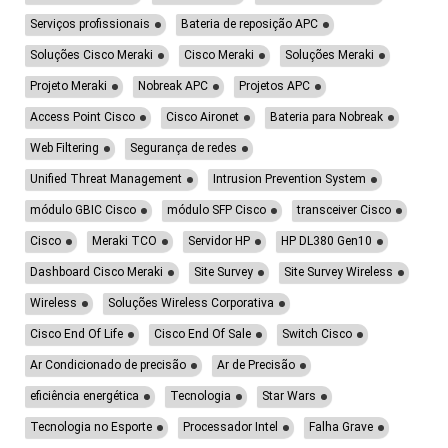
Serviços profissionais
Bateria de reposição APC
Soluções Cisco Meraki
Cisco Meraki
Soluções Meraki
Projeto Meraki
Nobreak APC
Projetos APC
Access Point Cisco
Cisco Aironet
Bateria para Nobreak
Web Filtering
Segurança de redes
Unified Threat Management
Intrusion Prevention System
módulo GBIC Cisco
módulo SFP Cisco
transceiver Cisco
Cisco
Meraki TCO
Servidor HP
HP DL380 Gen10
Dashboard Cisco Meraki
Site Survey
Site Survey Wireless
Wireless
Soluções Wireless Corporativa
Cisco End Of Life
Cisco End Of Sale
Switch Cisco
Ar Condicionado de precisão
Ar de Precisão
eficiência energética
Tecnologia
Star Wars
Tecnologia no Esporte
Processador Intel
Falha Grave