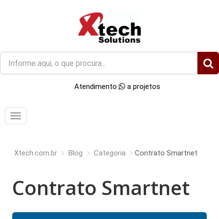
O
que
você
Atendimento
a projetos
procura?
Menu
Xtech.com.br
Blog
Categoria
Contrato Smartnet
Contrato Smartnet