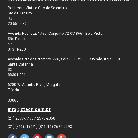
Boulevard Vinte e Oito de Setembro
Rio de Janeiro
RJ
20.551-030
Avenida Paulista, 1765, Conjunto 72 CV:8661 Bela Vista
São Paulo
SP
01311-200
Avenida Sete de Setembro, 776, Sala 501 B26 – Fazenda, Itajaí – SC
Santa Catarina
SC
88301-201
6280 W. Atlantic Blvd., Margate
Flórida
FL
33063
info@xtech.com.br
(21) 2577-7755 / 2578-2060
(31) (41) (51) (71) (81) (11) 2626-9593