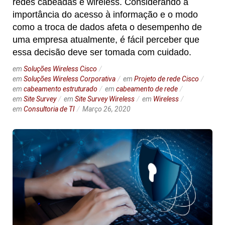
redes cabeadas e wireless. Considerando a
importância do acesso à informação e o modo
como a troca de dados afeta o desempenho de
uma empresa atualmente, é fácil perceber que
essa decisão deve ser tomada com cuidado.
em
Soluções Wireless Cisco
em
Soluções Wireless Corporativa
em
Projeto de rede Cisco
em
cabeamento estruturado
em
cabeamento de rede
em
Site Survey
em
Site Survey Wireless
em
Wireless
em
Consultoria de TI
Março 26, 2020