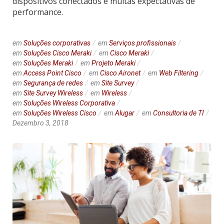
dispositivos conectados e muitas expectativas de
performance.
em
Soluções corporativas
em
Serviços profissionais
em
Soluções Cisco Meraki
em
Cisco Meraki
em
Soluções Meraki
em
Projeto Meraki
em
Access Point Cisco
em
Cisco Aironet
em
Web Filtering
em
Segurança de redes
em
Site Survey
em
Site Survey Wireless
em
Wireless
em
Soluções Wireless Corporativa
em
Soluções Wireless Cisco
em
Alugar
em
Consultoria de TI
Dezembro 3, 2018