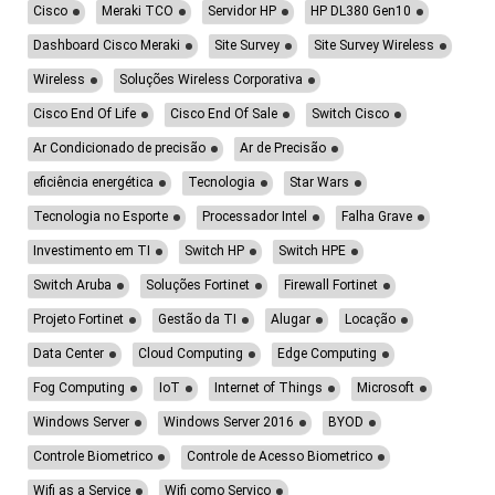
Cisco
Meraki TCO
Servidor HP
HP DL380 Gen10
Dashboard Cisco Meraki
Site Survey
Site Survey Wireless
Wireless
Soluções Wireless Corporativa
Cisco End Of Life
Cisco End Of Sale
Switch Cisco
Ar Condicionado de precisão
Ar de Precisão
eficiência energética
Tecnologia
Star Wars
Tecnologia no Esporte
Processador Intel
Falha Grave
Investimento em TI
Switch HP
Switch HPE
Switch Aruba
Soluções Fortinet
Firewall Fortinet
Projeto Fortinet
Gestão da TI
Alugar
Locação
Data Center
Cloud Computing
Edge Computing
Fog Computing
IoT
Internet of Things
Microsoft
Windows Server
Windows Server 2016
BYOD
Controle Biometrico
Controle de Acesso Biometrico
Wifi as a Service
Wifi como Serviço