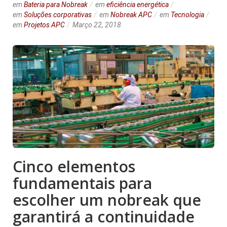
em
Bateria para Nobreak
em
eficiência energética
em
Soluções corporativas
em
Nobreak APC
em
Tecnologia
em
Projetos APC
Março 22, 2018
Cinco elementos
fundamentais para
escolher um nobreak que
garantirá a continuidade