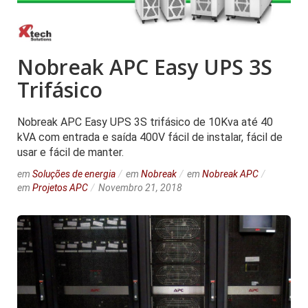
Nobreak APC Easy UPS 3S
Trifásico
Nobreak APC Easy UPS 3S trifásico de 10Kva até 40
kVA com entrada e saída 400V fácil de instalar, fácil de
usar e fácil de manter.
em
Soluções de energia
em
Nobreak
em
Nobreak APC
em
Projetos APC
Novembro 21, 2018