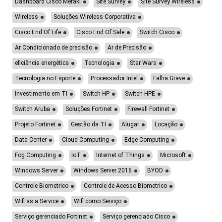
Dashboard Cisco Meraki
Site Survey
Site Survey Wireless
Wireless
Soluções Wireless Corporativa
Cisco End Of Life
Cisco End Of Sale
Switch Cisco
Ar Condicionado de precisão
Ar de Precisão
eficiência energética
Tecnologia
Star Wars
Tecnologia no Esporte
Processador Intel
Falha Grave
Investimento em TI
Switch HP
Switch HPE
Switch Aruba
Soluções Fortinet
Firewall Fortinet
Projeto Fortinet
Gestão da TI
Alugar
Locação
Data Center
Cloud Computing
Edge Computing
Fog Computing
IoT
Internet of Things
Microsoft
Windows Server
Windows Server 2016
BYOD
Controle Biometrico
Controle de Acesso Biometrico
Wifi as a Service
Wifi como Serviço
Serviço gerenciado Fortinet
Serviço gerenciado Cisco