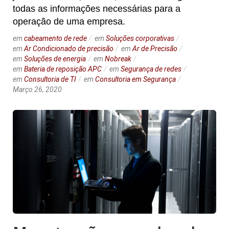
todas as informações necessárias para a
operação de uma empresa.
em
cabeamento de rede
em
Soluções corporativas
em
Ar Condicionado de precisão
em
Ar de Precisão
em
Soluções de energia
em
Nobreak
em
Bateria de reposição APC
em
Segurança de redes
em
Consultoria de TI
em
Consultoria em Segurança
Março 26, 2020