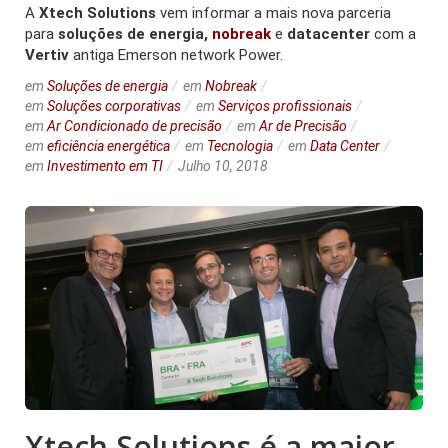
A
Xtech Solutions
vem informar a mais nova parceria
para
soluções de energia,
nobreak
e
datacenter
com a
Vertiv
antiga Emerson network Power.
em
Soluções de energia
em
Nobreak
em
Soluções corporativas
em
Serviços profissionais
em
Ar Condicionado de precisão
em
Ar de Precisão
em
eficiência energética
em
Tecnologia
em
Data Center
em
Investimento em TI
Julho 10, 2018
Xtech Solutions é a maior