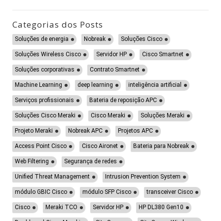
Categorias dos Posts
Soluções de energia
Nobreak
Soluções Cisco
Soluções Wireless Cisco
Servidor HP
Cisco Smartnet
Soluções corporativas
Contrato Smartnet
Machine Learning
deep learning
inteligência artificial
Serviços profissionais
Bateria de reposição APC
Soluções Cisco Meraki
Cisco Meraki
Soluções Meraki
Projeto Meraki
Nobreak APC
Projetos APC
Access Point Cisco
Cisco Aironet
Bateria para Nobreak
Web Filtering
Segurança de redes
Unified Threat Management
Intrusion Prevention System
módulo GBIC Cisco
módulo SFP Cisco
transceiver Cisco
Cisco
Meraki TCO
Servidor HP
HP DL380 Gen10