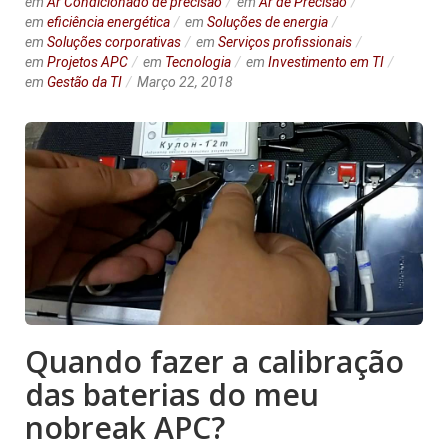
em
Ar Condicionado de precisão
em
Ar de Precisão
em
eficiência energética
em
Soluções de energia
em
Soluções corporativas
em
Serviços profissionais
em
Projetos APC
em
Tecnologia
em
Investimento em TI
em
Gestão da TI
Março 22, 2018
Quando fazer a calibração
das baterias do meu
nobreak APC?