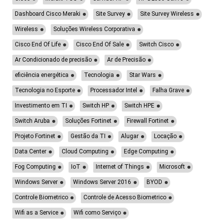
Dashboard Cisco Meraki
Site Survey
Site Survey Wireless
Wireless
Soluções Wireless Corporativa
Cisco End Of Life
Cisco End Of Sale
Switch Cisco
Ar Condicionado de precisão
Ar de Precisão
eficiência energética
Tecnologia
Star Wars
Tecnologia no Esporte
Processador Intel
Falha Grave
Investimento em TI
Switch HP
Switch HPE
Switch Aruba
Soluções Fortinet
Firewall Fortinet
Projeto Fortinet
Gestão da TI
Alugar
Locação
Data Center
Cloud Computing
Edge Computing
Fog Computing
IoT
Internet of Things
Microsoft
Windows Server
Windows Server 2016
BYOD
Controle Biometrico
Controle de Acesso Biometrico
Wifi as a Service
Wifi como Serviço