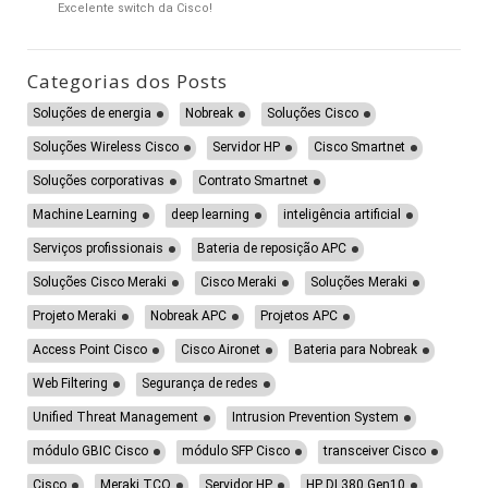
Excelente switch da Cisco!
Categorias dos Posts
Soluções de energia
Nobreak
Soluções Cisco
Soluções Wireless Cisco
Servidor HP
Cisco Smartnet
Soluções corporativas
Contrato Smartnet
Machine Learning
deep learning
inteligência artificial
Serviços profissionais
Bateria de reposição APC
Soluções Cisco Meraki
Cisco Meraki
Soluções Meraki
Projeto Meraki
Nobreak APC
Projetos APC
Access Point Cisco
Cisco Aironet
Bateria para Nobreak
Web Filtering
Segurança de redes
Unified Threat Management
Intrusion Prevention System
módulo GBIC Cisco
módulo SFP Cisco
transceiver Cisco
Cisco
Meraki TCO
Servidor HP
HP DL380 Gen10