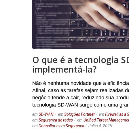
O que é a tecnologia 
implementá-la?
Não é nenhuma novidade que a eficiência
Afinal, caso as tarefas sejam realizada
negócio tende a cair, reduzindo sua produ
tecnologia SD-WAN surge como uma gran
em
SD-WAN
em
Soluções Fortinet
em
Firewall as a 
em
Segurança de redes
em
Unified Threat Manageme
em
Consultoria em Segurança
Julho 4, 2025