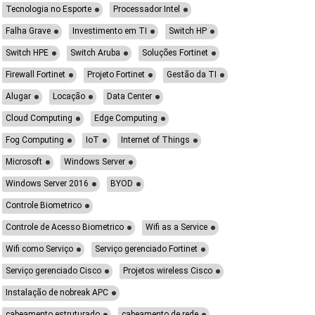
Tecnologia no Esporte
Processador Intel
Falha Grave
Investimento em TI
Switch HP
Switch HPE
Switch Aruba
Soluções Fortinet
Firewall Fortinet
Projeto Fortinet
Gestão da TI
Alugar
Locação
Data Center
Cloud Computing
Edge Computing
Fog Computing
IoT
Internet of Things
Microsoft
Windows Server
Windows Server 2016
BYOD
Controle Biometrico
Controle de Acesso Biometrico
Wifi as a Service
Wifi como Serviço
Serviço gerenciado Fortinet
Serviço gerenciado Cisco
Projetos wireless Cisco
Instalação de nobreak APC
cabeamento estruturado
cabeamento de rede