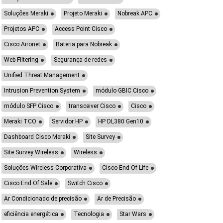
Soluções Meraki
Projeto Meraki
Nobreak APC
Projetos APC
Access Point Cisco
Cisco Aironet
Bateria para Nobreak
Web Filtering
Segurança de redes
Unified Threat Management
Intrusion Prevention System
módulo GBIC Cisco
módulo SFP Cisco
transceiver Cisco
Cisco
Meraki TCO
Servidor HP
HP DL380 Gen10
Dashboard Cisco Meraki
Site Survey
Site Survey Wireless
Wireless
Soluções Wireless Corporativa
Cisco End Of Life
Cisco End Of Sale
Switch Cisco
Ar Condicionado de precisão
Ar de Precisão
eficiência energética
Tecnologia
Star Wars