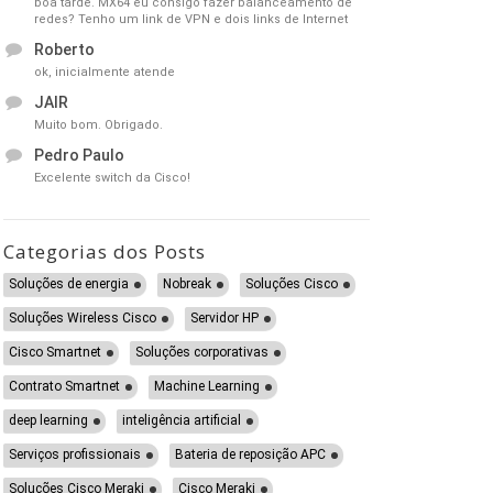
boa tarde. MX64 eu consigo fazer balanceamento de
redes? Tenho um link de VPN e dois links de Internet
Roberto
ok, inicialmente atende
JAIR
Muito bom. Obrigado.
Pedro Paulo
Excelente switch da Cisco!
Categorias dos Posts
Soluções de energia
Nobreak
Soluções Cisco
Soluções Wireless Cisco
Servidor HP
Cisco Smartnet
Soluções corporativas
Contrato Smartnet
Machine Learning
deep learning
inteligência artificial
Serviços profissionais
Bateria de reposição APC
Soluções Cisco Meraki
Cisco Meraki