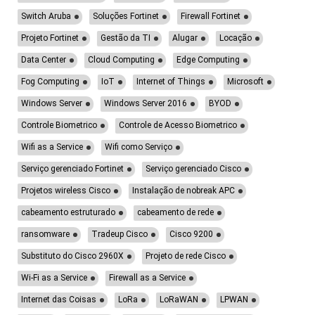
Switch Aruba
Soluções Fortinet
Firewall Fortinet
Projeto Fortinet
Gestão da TI
Alugar
Locação
Data Center
Cloud Computing
Edge Computing
Fog Computing
IoT
Internet of Things
Microsoft
Windows Server
Windows Server 2016
BYOD
Controle Biometrico
Controle de Acesso Biometrico
Wifi as a Service
Wifi como Serviço
Serviço gerenciado Fortinet
Serviço gerenciado Cisco
Projetos wireless Cisco
Instalação de nobreak APC
cabeamento estruturado
cabeamento de rede
ransomware
Tradeup Cisco
Cisco 9200
Substituto do Cisco 2960X
Projeto de rede Cisco
Wi-Fi as a Service
Firewall as a Service
Internet das Coisas
LoRa
LoRaWAN
LPWAN