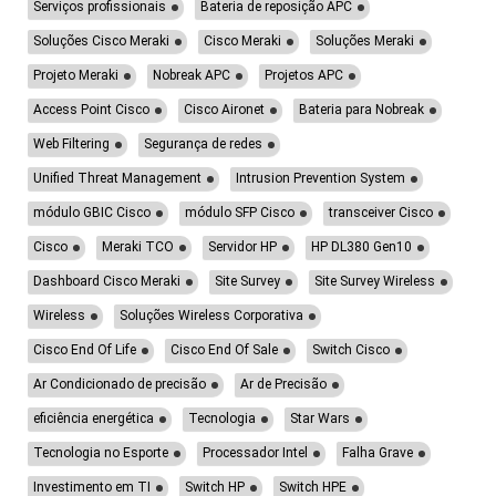
Serviços profissionais
Bateria de reposição APC
Soluções Cisco Meraki
Cisco Meraki
Soluções Meraki
Projeto Meraki
Nobreak APC
Projetos APC
Access Point Cisco
Cisco Aironet
Bateria para Nobreak
Web Filtering
Segurança de redes
Unified Threat Management
Intrusion Prevention System
módulo GBIC Cisco
módulo SFP Cisco
transceiver Cisco
Cisco
Meraki TCO
Servidor HP
HP DL380 Gen10
Dashboard Cisco Meraki
Site Survey
Site Survey Wireless
Wireless
Soluções Wireless Corporativa
Cisco End Of Life
Cisco End Of Sale
Switch Cisco
Ar Condicionado de precisão
Ar de Precisão
eficiência energética
Tecnologia
Star Wars
Tecnologia no Esporte
Processador Intel
Falha Grave
Investimento em TI
Switch HP
Switch HPE