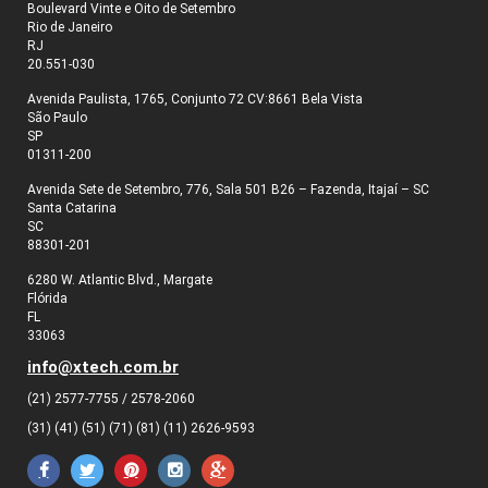
Boulevard Vinte e Oito de Setembro
Rio de Janeiro
RJ
20.551-030
Avenida Paulista, 1765, Conjunto 72 CV:8661 Bela Vista
São Paulo
SP
01311-200
Avenida Sete de Setembro, 776, Sala 501 B26 – Fazenda, Itajaí – SC
Santa Catarina
SC
88301-201
6280 W. Atlantic Blvd., Margate
Flórida
FL
33063
info@xtech.com.br
(21) 2577-7755 / 2578-2060
(31) (41) (51) (71) (81) (11) 2626-9593