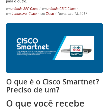
para o outro.
em
módulo SFP Cisco
em
módulo GBIC Cisco
em
transceiver Cisco
em
Cisco
Novembro 18, 2017
O que é o Cisco Smartnet?
Preciso de um?
O que você recebe