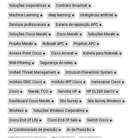
Soluções corporativas
Contrato Smartnet
Machine Learning
deep learning
inteligência artificial
Serviços profissionais
Bateria de reposição APC
Soluções Cisco Meraki
Cisco Meraki
Soluções Meraki
Projeto Meraki
Nobreak APC
Projetos APC
Access Point Cisco
Cisco Aironet
Bateria para Nobreak
Web Filtering
Segurança de redes
Unified Threat Management
Intrusion Prevention System
módulo GBIC Cisco
módulo SFP Cisco
transceiver Cisco
Cisco
Meraki TCO
Servidor HP
HP DL380 Gen10
Dashboard Cisco Meraki
Site Survey
Site Survey Wireless
Wireless
Soluções Wireless Corporativa
Cisco End Of Life
Cisco End Of Sale
Switch Cisco
Ar Condicionado de precisão
Ar de Precisão