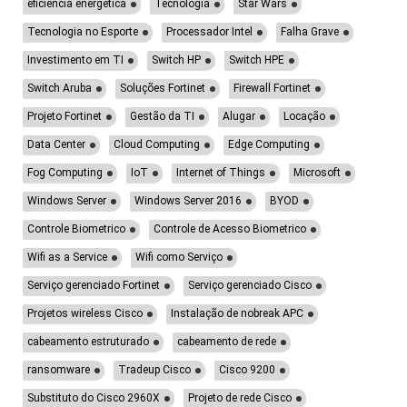
eficiência energética
Tecnologia
Star Wars
Tecnologia no Esporte
Processador Intel
Falha Grave
Investimento em TI
Switch HP
Switch HPE
Switch Aruba
Soluções Fortinet
Firewall Fortinet
Projeto Fortinet
Gestão da TI
Alugar
Locação
Data Center
Cloud Computing
Edge Computing
Fog Computing
IoT
Internet of Things
Microsoft
Windows Server
Windows Server 2016
BYOD
Controle Biometrico
Controle de Acesso Biometrico
Wifi as a Service
Wifi como Serviço
Serviço gerenciado Fortinet
Serviço gerenciado Cisco
Projetos wireless Cisco
Instalação de nobreak APC
cabeamento estruturado
cabeamento de rede
ransomware
Tradeup Cisco
Cisco 9200
Substituto do Cisco 2960X
Projeto de rede Cisco