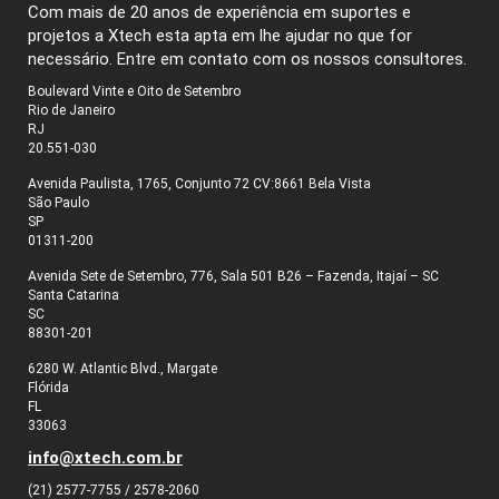
Com mais de 20 anos de experiência em suportes e
projetos a Xtech esta apta em lhe ajudar no que for
necessário. Entre em contato com os nossos consultores.
Boulevard Vinte e Oito de Setembro
Rio de Janeiro
RJ
20.551-030
Avenida Paulista, 1765, Conjunto 72 CV:8661 Bela Vista
São Paulo
SP
01311-200
Avenida Sete de Setembro, 776, Sala 501 B26 – Fazenda, Itajaí – SC
Santa Catarina
SC
88301-201
6280 W. Atlantic Blvd., Margate
Flórida
FL
33063
info@xtech.com.br
(21) 2577-7755 / 2578-2060