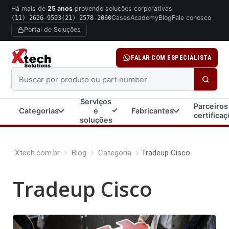
Há mais de
25 anos
provendo soluções corporativas
Cases
Academy
Blog
Fale conosco
(11) 2626-9593
(21) 2578-2060
Portal de Soluções
FALAR COM ESPECIALISTA
Buscar produto ou part number
Serviços
Parceiros
Categorias
e
Fabricantes
certifica
soluções
Xtech.com.br
Blog
Categoria
Tradeup Cisco
Tradeup Cisco