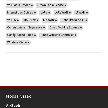
Wi-Fi as a Service
Firewall as a Service
Internet das Coisas
LoRa
LoRaWAN
LPWAN
Wi-Fi 6
802.11ax
SD-WAN
Consultoria de TI
Consultoria em Segurança
Cisco Mobility Express
Configuração Cisco
Cisco Wireless Controller
Wireless Cisco
Nossa Visão
A Xtech