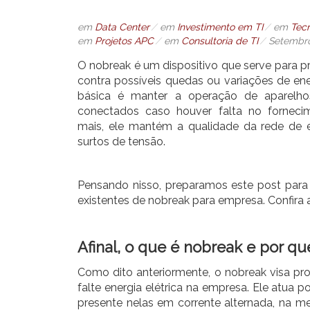
em
Data Center
em
Investimento em TI
em
Tec
em
Projetos APC
em
Consultoria de TI
Setembro
O nobreak é um dispositivo que serve para 
contra possíveis quedas ou variações de ene
básica é manter a operação de aparelhos 
conectados caso houver falta no fornecim
mais, ele mantém a qualidade da rede de ener
surtos de tensão.
Pensando nisso, preparamos este post para 
existentes de nobreak para empresa. Confira 
Afinal, o que é nobreak e por qu
Como dito anteriormente, o nobreak visa pr
falte energia elétrica na empresa. Ele atua 
presente nelas em corrente alternada, na m