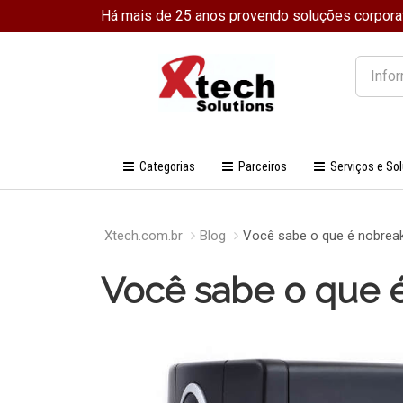
Há mais de 25 anos provendo soluções corpora
O
que
você
procura
Categorias
Parceiros
Serviços e So
Xtech.com.br
Blog
Você sabe o que é nobrea
Você sabe o que 