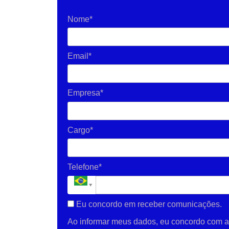
Nome*
Email*
Empresa*
Cargo*
Telefone*
Eu concordo em receber comunicações.
Ao informar meus dados, eu concordo com 