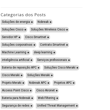
Categorias dos Posts
Soluções de energia
Nobreak
Soluções Cisco
Soluções Wireless Cisco
Servidor HP
Cisco Smartnet
Soluções corporativas
Contrato Smartnet
Machine Learning
deep learning
inteligência artificial
Serviços profissionais
Bateria de reposição APC
Soluções Cisco Meraki
Cisco Meraki
Soluções Meraki
Projeto Meraki
Nobreak APC
Projetos APC
Access Point Cisco
Cisco Aironet
Bateria para Nobreak
Web Filtering
Segurança de redes
Unified Threat Management