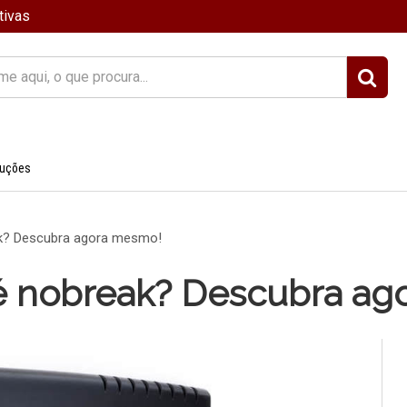
tivas
?
luções
k? Descubra agora mesmo!
é nobreak? Descubra ag