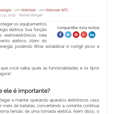
nologia
em
Nobreak
em
Nobreak APC
 23, 2019
Rafael Rangel
proteger os equipamentos
Compartilhe esta notícia
rgia elétrica. Sua função
eletroeletrônicos nele
ento elétrico. Além do
gia, podendo filtrar, estabilizar e corrigir picos e
que você saiba quais as funcionalidades e os tipos
agora!
e ele é importante?
oteger e manter operando aparatos eletrônicos caso
por meio de baterias, convertendo a corrente contínua
esma tensão de uma tomada elétrica. Além disso, o