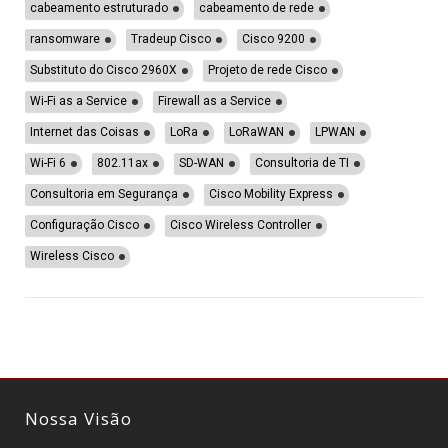
cabeamento estruturado
cabeamento de rede
ransomware
Tradeup Cisco
Cisco 9200
Substituto do Cisco 2960X
Projeto de rede Cisco
Wi-Fi as a Service
Firewall as a Service
Internet das Coisas
LoRa
LoRaWAN
LPWAN
Wi-Fi 6
802.11ax
SD-WAN
Consultoria de TI
Consultoria em Segurança
Cisco Mobility Express
Configuração Cisco
Cisco Wireless Controller
Wireless Cisco
Nossa Visão