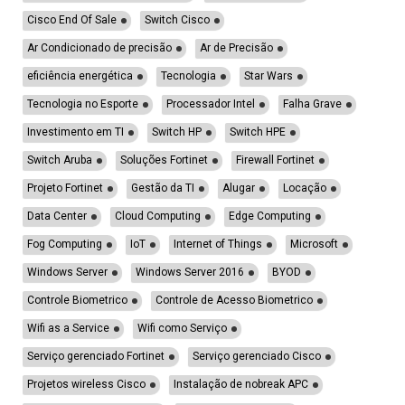
Cisco End Of Sale
Switch Cisco
Ar Condicionado de precisão
Ar de Precisão
eficiência energética
Tecnologia
Star Wars
Tecnologia no Esporte
Processador Intel
Falha Grave
Investimento em TI
Switch HP
Switch HPE
Switch Aruba
Soluções Fortinet
Firewall Fortinet
Projeto Fortinet
Gestão da TI
Alugar
Locação
Data Center
Cloud Computing
Edge Computing
Fog Computing
IoT
Internet of Things
Microsoft
Windows Server
Windows Server 2016
BYOD
Controle Biometrico
Controle de Acesso Biometrico
Wifi as a Service
Wifi como Serviço
Serviço gerenciado Fortinet
Serviço gerenciado Cisco
Projetos wireless Cisco
Instalação de nobreak APC