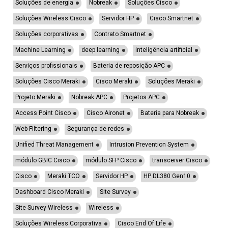
Soluções de energia
Nobreak
Soluções Cisco
Soluções Wireless Cisco
Servidor HP
Cisco Smartnet
Soluções corporativas
Contrato Smartnet
Machine Learning
deep learning
inteligência artificial
Serviços profissionais
Bateria de reposição APC
Soluções Cisco Meraki
Cisco Meraki
Soluções Meraki
Projeto Meraki
Nobreak APC
Projetos APC
Access Point Cisco
Cisco Aironet
Bateria para Nobreak
Web Filtering
Segurança de redes
Unified Threat Management
Intrusion Prevention System
módulo GBIC Cisco
módulo SFP Cisco
transceiver Cisco
Cisco
Meraki TCO
Servidor HP
HP DL380 Gen10
Dashboard Cisco Meraki
Site Survey
Site Survey Wireless
Wireless
Soluções Wireless Corporativa
Cisco End Of Life