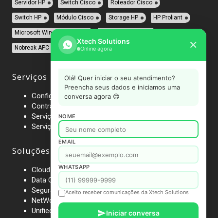
Servidor HP
Switch Cisco
Roteador Cisco
Switch HP
Módulo Cisco
Storage HP
HP Proliant
Microsoft Windows Server
Firewall Sonicwall
Xtech Solutions
✕
Nobreak APC
Rack APC
Online agora
Serviços
Olá! Quer iniciar o seu atendimento?
Preencha seus dados e iniciamos uma
Configurações
conversa agora 😊
Contrato de Manutenção
Serviços Gerenciados
NOME
Serviços Profissionais
EMAIL
Soluções
WHATSAPP
Cloud Computing
Data Center
Segurança de Rede
Aceito receber comunicações da Xtech Solutions
NetWorking
Unified Communications
Iniciar conversa