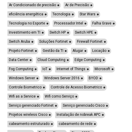
Ar Condicionado de precisão
Ar de Precisão
eficiência energética
Tecnologia
Star Wars
Tecnologia no Esporte
Processador Intel
Falha Grave
Investimento em TI
Switch HP
Switch HPE
Switch Aruba
Soluções Fortinet
Firewall Fortinet
Projeto Fortinet
Gestão da TI
Alugar
Locação
Data Center
Cloud Computing
Edge Computing
Fog Computing
IoT
Internet of Things
Microsoft
Windows Server
Windows Server 2016
BYOD
Controle Biometrico
Controle de Acesso Biometrico
Wifi as a Service
Wifi como Serviço
Serviço gerenciado Fortinet
Serviço gerenciado Cisco
Projetos wireless Cisco
Instalação de nobreak APC
cabeamento estruturado
cabeamento de rede