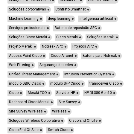
Soluções Wireless Cisco
Servidor HP
Cisco Smartnet
Soluções corporativas
Contrato Smartnet
Machine Learning
deep learning
inteligência artificial
Serviços profissionais
Bateria de reposição APC
Soluções Cisco Meraki
Cisco Meraki
Soluções Meraki
Projeto Meraki
Nobreak APC
Projetos APC
Access Point Cisco
Cisco Aironet
Bateria para Nobreak
Web Filtering
Segurança de redes
Unified Threat Management
Intrusion Prevention System
módulo GBIC Cisco
módulo SFP Cisco
transceiver Cisco
Cisco
Meraki TCO
Servidor HP
HP DL380 Gen10
Dashboard Cisco Meraki
Site Survey
Site Survey Wireless
Wireless
Soluções Wireless Corporativa
Cisco End Of Life
Cisco End Of Sale
Switch Cisco