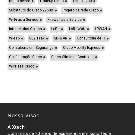
ransomware
Tradeup Cisco
Cisco 9200
Substituto do Cisco 2960X
Projeto de rede Cisco
Wi-Fi as a Service
Firewall as a Service
Internet das Coisas
LoRa
LoRaWAN
LPWAN
Wi-Fi 6
802.11ax
SD-WAN
Consultoria de TI
Consultoria em Segurança
Cisco Mobility Express
Configuração Cisco
Cisco Wireless Controller
Wireless Cisco
Nossa Visão
A Xtech
Com mais de 20 anos de experiência em suportes e