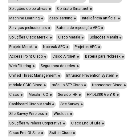
Soluções corporativas
Contrato Smartnet
Machine Learning
deep learning
inteligência artificial
Serviços profissionais
Bateria de reposição APC
Soluções Cisco Meraki
Cisco Meraki
Soluções Meraki
Projeto Meraki
Nobreak APC
Projetos APC
Access Point Cisco
Cisco Aironet
Bateria para Nobreak
Web Filtering
Segurança de redes
Unified Threat Management
Intrusion Prevention System
módulo GBIC Cisco
módulo SFP Cisco
transceiver Cisco
Cisco
Meraki TCO
Servidor HP
HP DL380 Gen10
Dashboard Cisco Meraki
Site Survey
Site Survey Wireless
Wireless
Soluções Wireless Corporativa
Cisco End Of Life
Cisco End Of Sale
Switch Cisco