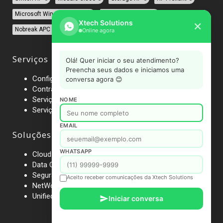
Microsoft Windows Server
Firewall Sonicwall
Xtech Solutions
✕
Nobreak APC
Rack APC
Online agora
Serviços
Olá! Quer iniciar o seu atendimento?
Preencha seus dados e iniciamos uma
Configurações
conversa agora 😊
Contrato de Manutenção
Serviços Gerenciados
NOME
Serviços Profissionais
EMAIL
Soluções
WHATSAPP
Cloud Computing
Data Center
Segurança de Rede
Aceito receber comunicações da Xtech Solutions
NetWorking
Unified Communications
Iniciar conversa