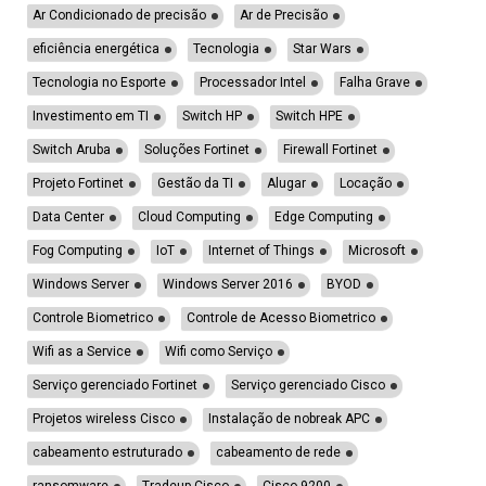
Ar Condicionado de precisão
Ar de Precisão
eficiência energética
Tecnologia
Star Wars
Tecnologia no Esporte
Processador Intel
Falha Grave
Investimento em TI
Switch HP
Switch HPE
Switch Aruba
Soluções Fortinet
Firewall Fortinet
Projeto Fortinet
Gestão da TI
Alugar
Locação
Data Center
Cloud Computing
Edge Computing
Fog Computing
IoT
Internet of Things
Microsoft
Windows Server
Windows Server 2016
BYOD
Controle Biometrico
Controle de Acesso Biometrico
Wifi as a Service
Wifi como Serviço
Serviço gerenciado Fortinet
Serviço gerenciado Cisco
Projetos wireless Cisco
Instalação de nobreak APC
cabeamento estruturado
cabeamento de rede