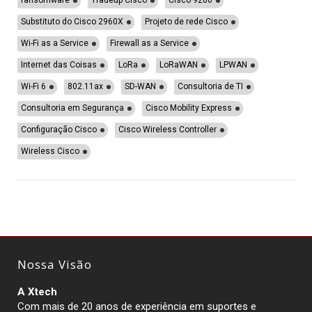
ransomware
Tradeup Cisco
Cisco 9200
Substituto do Cisco 2960X
Projeto de rede Cisco
Wi-Fi as a Service
Firewall as a Service
Internet das Coisas
LoRa
LoRaWAN
LPWAN
Wi-Fi 6
802.11ax
SD-WAN
Consultoria de TI
Consultoria em Segurança
Cisco Mobility Express
Configuração Cisco
Cisco Wireless Controller
Wireless Cisco
Nossa Visão
A Xtech
Com mais de 20 anos de experiência em suportes e