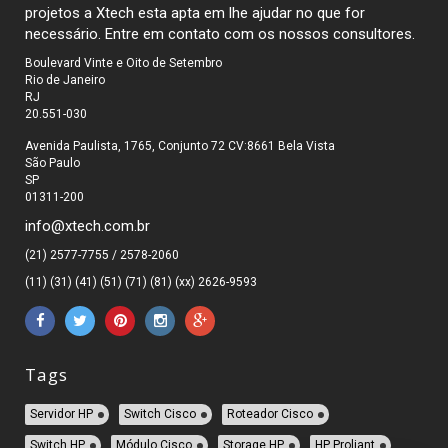
projetos a Xtech esta apta em lhe ajudar no que for
necessário. Entre em contato com os nossos consultores.
Boulevard Vinte e Oito de Setembro
Rio de Janeiro
RJ
20.551-030
Avenida Paulista, 1765, Conjunto 72 CV:8661 Bela Vista
São Paulo
SP
01311-200
info@xtech.com.br
(21) 2577-7755 / 2578-2060
(11) (31) (41) (51) (71) (81) (xx) 2626-9593
Tags
Servidor HP
Switch Cisco
Roteador Cisco
Switch HP
Módulo Cisco
Storage HP
HP Proliant