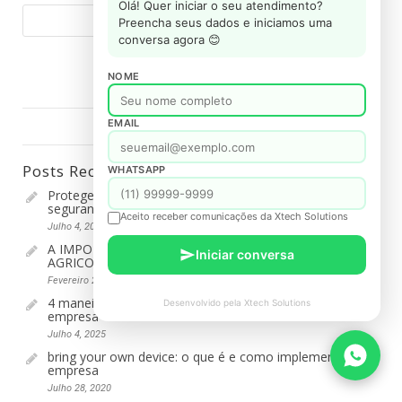
Olá! Quer iniciar o seu atendimento?
Preencha seus dados e iniciamos uma
conversa agora 😊
NOME
EMAIL
Posts Recentes_
WHATSAPP
Protegendo sua empresa com uma estratégia de
segurança cibernética
Aceito receber comunicações da Xtech Solutions
Julho 4, 2025
A IMPORTANCIA DA TECNOLOGIA NO SETOR
Iniciar conversa
AGRICOLA E NO AGRONEGOCIO
Fevereiro 23, 2021
4 maneiras de ganhar escalabilidade no TI da sua
Desenvolvido pela Xtech Solutions
empresa
Julho 4, 2025
bring your own device: o que é e como implementar na
empresa
Julho 28, 2020